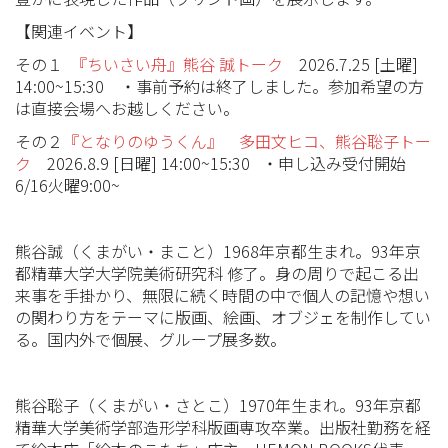
【関連イベント】
その１
『ちいさい舟』熊谷 誠トーク
2026.7.25 [土曜]
14:00~15:30 ・事前予約は終了しました。参加希望の方
は直接会場へお越しください。
その２
『となりのゆうくん』 多田文ヒコ、熊谷聡子トー
ク
2026.8.9 [日曜] 14:00~15:30 ・申し込み受付開始
6/16火曜9:00~
熊谷誠（くまがい・まこと）1968年京都生まれ。93年京
都精華大学大学院美術研究科 修了。身の周りで起こる出
来事を手掛かり、無限に続く時間の中で個人の記憶や想い
の関わり方をテーマに版画、絵画、オブジェを制作してい
る。国内外で個展、グループ展多数。
熊谷聡子（くまがい・さとこ）1970年生まれ。93年京都
精華大学美術学部造形学科版画専攻卒業。出版社勤務を経