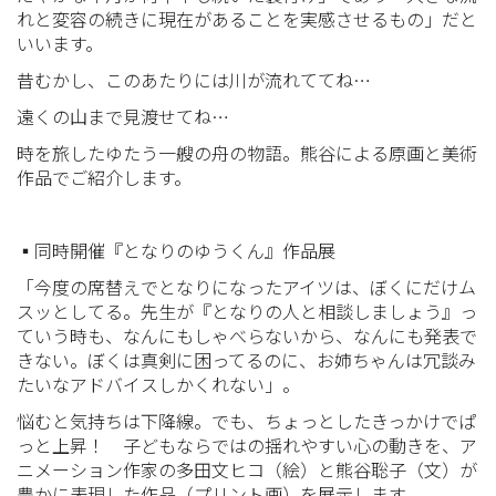
れと変容の続きに現在があることを実感させるもの」だと
いいます。
昔むかし、このあたりには川が流れててね…
遠くの山まで見渡せてね…
時を旅したゆたう一艘の舟の物語。熊谷による原画と美術
作品でご紹介します。
▪️同時開催『となりのゆうくん』作品展
「今度の席替えでとなりになったアイツは、ぼくにだけム
スッとしてる。先生が『となりの人と相談しましょう』っ
ていう時も、なんにもしゃべらないから、なんにも発表で
きない。ぼくは真剣に困ってるのに、お姉ちゃんは冗談み
たいなアドバイスしかくれない」。
悩むと気持ちは下降線。でも、ちょっとしたきっかけでぱ
っと上昇！ 子どもならではの揺れやすい心の動きを、ア
ニメーション作家の多田文ヒコ（絵）と熊谷聡子（文）が
豊かに表現した作品（プリント画）を展示します。