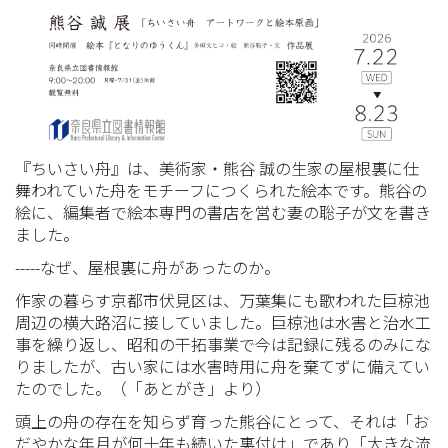
『ちいさい舟』は、美術家・熊谷 誠の生家の屋根裏に仕
舞われていた舟をモチーフにつくられた絵本です。熊谷の
絵に、編集者で絵本専門の書店を営む妻の聡子が文を書き
ました。
-----なぜ、屋根裏に舟があったのか。
作家の暮らす京都市伏見区は、万葉集にも歌われた巨椋池
周辺の横大路沼に接していました。巨椋池は水害と治水工
事を繰り返し、昭和の干拓事業で今は記録に残るのみにな
りましたが、古い家には水害時用に舟を棄てずに備えてい
たのでした。（「あとがき」より）
頭上の舟の存在を知らず育った熊谷にとって、それは「お
だやかな年月が何十年も続いた裏付け」であり「大きな流