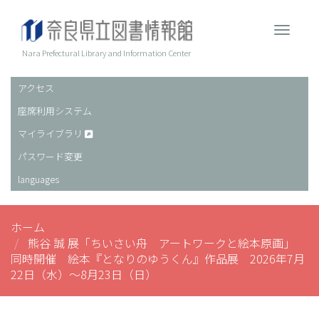
メ
イ
Toggle 
ン
コ
Nara Prefectural Library and Information Center
ン
テ
アクセス
ヘ
ン
座席利用システム
ッ
ツ
に
ダ
マイライブラリ
移
ー
パスワード変更
動
languages
ホーム
熊谷 誠 展「ちいさい舟 アートワークと絵本原画」
同時開催 絵本『となりのゆうくん』作品展 2026年7月
22日（水）～8月23日（日）