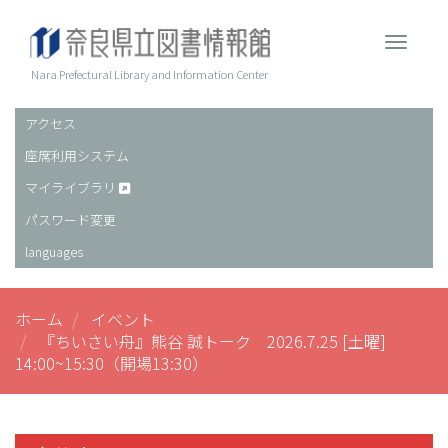
メ
イ
Toggle 
ン
コ
Nara Prefectural Library and Information Center
ン
テ
アクセス
ヘ
ン
座席利用システム
ッ
ツ
に
ダ
マイライブラリ
移
ー
パスワード変更
動
languages
ホーム
イベント
『ちいさい舟』熊谷 誠トーク 2026.7.25 [土曜]
14:00~15:30（開場13:30）