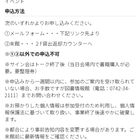
イベント
申込方法
次のいずれかよりお申し込みください。
①メールフォーム・・・下記リンク先より
②来館・・・２F貸出返却カウンターへ
※①②以外での申込不可
※
サイン会はトーク終了後（当日会場内で書籍購入が必
要。要整理券）
※申込みから一週間以内に、参加のご案内を受け取られて
いない場合、お手数ですが図書情報館（電話：0742-34-
2111）までお問い合わせください。
※お預かりした個人情報は参加受付のため利用し、個人情
報保護法に基づいて取り扱い、事業終了後速やかに破棄し
ます。
※都合により事前告知内容を変更する場合があります。ご
来館前に最新情報をご確認ください。