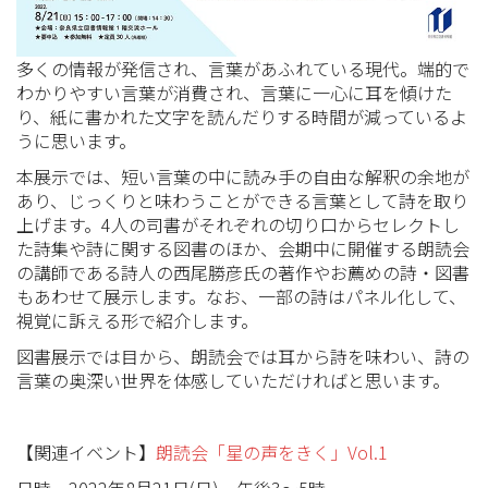
多くの情報が発信され、言葉があふれている現代。端的で
わかりやすい言葉が消費され、言葉に一心に耳を傾けた
り、紙に書かれた文字を読んだりする時間が減っているよ
うに思います。
本展示では、短い言葉の中に読み手の自由な解釈の余地が
あり、じっくりと味わうことができる言葉として詩を取り
上げます。4人の司書がそれぞれの切り口からセレクトし
た詩集や詩に関する図書のほか、会期中に開催する朗読会
の講師である詩人の西尾勝彦氏の著作やお薦めの詩・図書
もあわせて展示します。なお、一部の詩はパネル化して、
視覚に訴える形で紹介します。
図書展示では目から、朗読会では耳から詩を味わい、詩の
言葉の奥深い世界を体感していただければと思います。
【関連イベント】
朗読会「星の声をきく」Vol.1