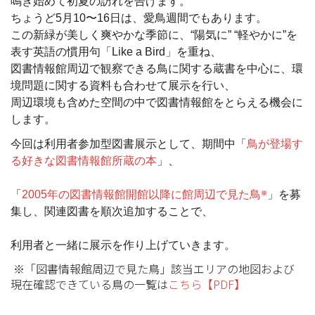
鳴き始めて初夏の訪れを告げます。
ちょうど5月10〜16日は、愛鳥週間でもあります。
この新緑が美しく爽やかな季節に、“陽気に” “軽やかに”を
表す英語の慣用句「Like a Bird」を重ね、
図書情報館周辺で観察できる鳥に関する蔵書を中心に、環
境問題に関する資料も合わせて展示を行い、
周辺環境も含めた空間の中で図書情報館をとらえる機会に
します。
今回は利用者参加型図書展示として、期間中「
鳥が登場す
る好きな図書情報館所蔵の本
」、
「
2005年の図書情報館開館以降に館周辺で見た鳥
」を募
※
集し、関連図書を順次追加することで、
利用者と一緒に展示を作り上げていきます。
※
「図書情報館周辺で見た鳥」該当エリアの地図および
現在確認できている鳥の一覧は
こちら【PDF】