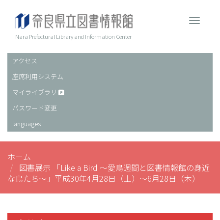
メ
イ
Toggle 
ン
コ
Nara Prefectural Library and Information Center
ン
テ
アクセス
ヘ
ン
座席利用システム
ッ
ツ
に
ダ
マイライブラリ
移
ー
パスワード変更
動
languages
ホーム
図書展示 「Like a Bird ～愛鳥週間と図書情報館の身近
な鳥たち～」平成30年4月28日（土）～6月28日（木）