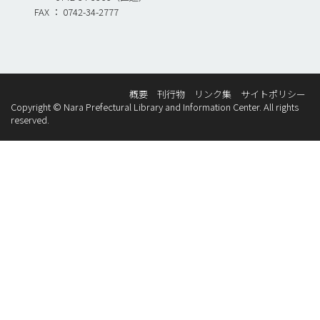
FAX ： 0742-34-2777
概要
刊行物
リンク集
サイトポリシー
Copyright © Nara Prefectural Library and Information Center. All rights
reserved.