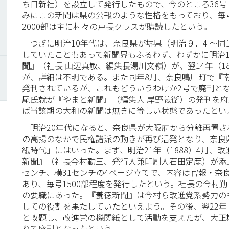
ち日新社）を設立して発行したもので、今のところ36号
みにこの新聞は県の公報のような性格をもっており、毎号
2000部は主に村々の戸長クラスが購読したという。
つぎに明治10年代は、奈良県が堺県（明治９．4 ～同14
していたこともあって新聞界もふるわず、わずかに明治13
聞』（社長 山辺真敏、編集長湯川文嶺）が、翌14年（1
が、詳細は不明である。また同年8月、奈良鳴川町で『
発刊されているが、これもどういうわけか2号で廃刊となっ
尾氏就が『やまと新聞』（編集人 岸野義衛）の発刊を
ば当該期の大和の新聞は無きに等しい状態であったとい
明治20年代になると、奈良県が大阪府から分離再置さ
の高揚のなかで民権諸派の動きが再び活発となり、奈良
紙時代」にはいった。まず、明治21年（1888）4月、
新聞』（社長今村勤三、発行人兼印刷人石田定鹿）が添
センチ、横31センチの4ページ立てで、内容は官報・奈
あり、毎号1500部程度を発行したという。社長の今村
の要職にあった。『養徳新聞』は今村ら改進党系勢力の
しての役割を果たしていたといえよう。その後、翌22年（
と改題し、改進党の機関紙として活動を支えたが、大正
れて廃刊となったという。