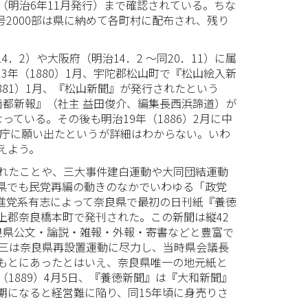
（明治6年11月発行）まで確認されている。ちな
2000部は県に納めて各町村に配布され、残り
．2）や大阪府（明治14．2 ～同20．11）に属
年（1880）1月、宇陀郡松山町で『松山絵入新
881）1月、『松山新聞』が発行されたという
南都新報』（社主 益田俊介、編集長西浜諦道）が
ている。その後も明治19年（1886）2月に中
府庁に願い出たというが詳細はわからない。いわ
えよう。
れたことや、三大事件建白運動や大同団結運動
県でも民党再編の動きのなかでいわゆる「政党
改進党系有志によって奈良県で最初の日刊紙『養徳
上郡奈良橋本町で発刊された。この新聞は縦42
良県公文・論説・雑報・外報・寄書などと豊富で
勤三は奈良県再設置運動に尽力し、当時県会議長
もとにあったとはいえ、奈良県唯一の地元紙と
1889）4月5日、『養徳新聞』は『大和新聞』
期になると経営難に陥り、同15年頃に身売りさ