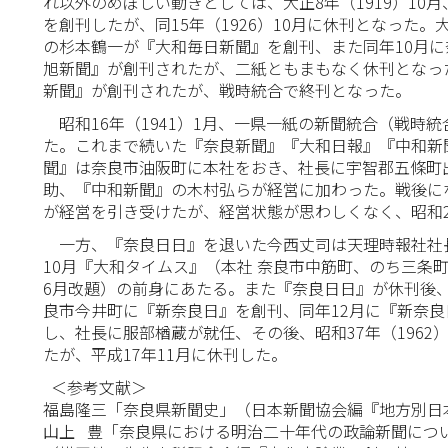
れ以外のめぼしい動きとしては、大正8年（1919）1
を創刊したが、同15年（1926）10月に休刊となった。
の杉本鶴一が『大和毎日新聞』を創刊、また同年10月
旭新聞』が創刊されたが、二紙ともまもなく休刊となっ
新聞』が創刊されたが、戦時統合で終刊となった。
昭和16年（1941）1月、一県一紙の新聞統合（戦時
た。これまで続いた『奈良新聞』『大和日報』『中和新
聞』は奈良市油阪町に本社をおき、社長に宇智郡五條町
助、『中和新聞』の木村弘らが経営に加わった。戦後に
が経営を引き受けたが、経営状態が思わしくなく、昭和29
一方、『奈良日日』を退いた今西丈司は天理時報社社長岡
10月『大和タイムス』（本社 奈良市中筋町、のち三条
6月改題）の前身にあたる。また『奈良日日』が休刊後、社
良市今井町に『新奈良日』を創刊、同年12月に『新奈良
し、社長に服部楢蔵が就任、その後、昭和37年（1962
たが、平成17年11月に休刊した。
＜参考文献＞
福島隆三「奈良県新聞史」（日本新聞協会編『地方別日本新
山上 豊「奈良県における明治二十年代の政論新聞につ