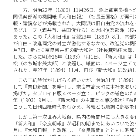
一方、明治22年（1889）11月26日、添上郡奈良橋
同倶楽部派の機関紙『大和日報』（社長玉置格）が発刊
報・論説などが掲載された。大同派は旧自由党の流れを
良グループ（酒井有、益田俊介ら）と大同倶楽部派（桜
あった。この『大和日報』は翌23年（1890）8月、
が自由・改進両党の対立が激化するなかで、改進党の機関
月7日、新たに奈良樽井町の新大和社（社長箕輪庄太郎
した。さらに明治26年（1893）7月1日、『新大和』
松（のち城水兼太郎）と改題し、紙面は、4ページ立て
された。翌27年（1894）11月、再び『新大和』に改題
この二紙時代がしばらく続いたが、明治31年（1898
して『奈良新聞』を発刊し、奈良市高天町に本社をおい
掲げた。タブロイド版４ページ立て、ピンクの紙色のた
年（1903）9月に、『新大和』の主筆岡本兼次郎が『
こうして日刊四紙時代をむかえ、各紙とも順調に部数を
しかし第一次世界大戦後、県内の新聞界にも大きな変
『新大和』『奈良朝報』が昭和初期までにあいついで姿を
月に『大和日報』と改題し、『奈良新聞』とともに昭和1