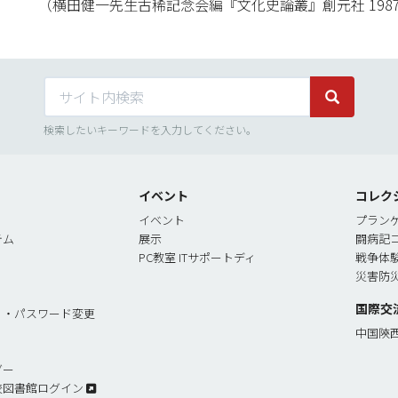
（横田健一先生古稀記念会編『文化史論叢』創元社 198
サイト内検索
サイト内検
検索したいキーワードを入力してください。
イベント
コレク
イベント
プラン
テム
展示
闘病記
PC教室 ITサポートディ
戦争体
災害防
国際交
リ・パスワード変更
中国陝
ダー
校図書館ログイン