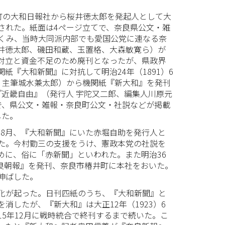
本町の大和日報社から桜井徳太郎を発起人として大
された。紙面は4ページ立てで、奈良県公文・雑
くみ、当時大同派内部でも愛国公党に連なる奈
井徳太郎、磯田和蔵、玉置格、大森敏寛ら）が
内部対立と資金不足のため廃刊となったが、県政界
紙『大和新聞』に対抗して明治24年（1891）6
、主筆城水兼太郎）から機関紙『新大和』を発刊
は『近畿自由』（発行人 宇陀又二郎、編集人川原元
で、県公文・雑報・奈良町公文・社説などが掲載
した。
）8月、『大和新聞』にいた赤堀自助を発行人と
た。今村勤三の支援をうけ、憲政本党の社説を
めに、俗に「赤新聞」といわれた。また明治36
奈良朝報』を発刊、奈良市椿井町に本社をおいた。
伸ばした。
化が起った。日刊四紙のうち、『大和新聞』と
消したが、『新大和』は大正12年（1923）6
5年12月に戦時統合で終刊するまで続いた。こ