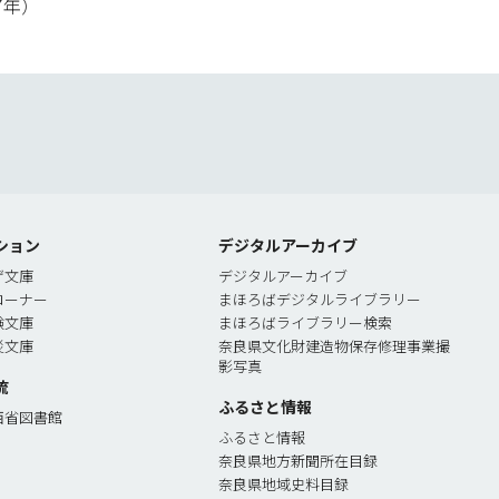
7年）
索
ション
デジタルアーカイブ
ゲ文庫
デジタルアーカイブ
コーナー
まほろばデジタルライブラリー
験文庫
まほろばライブラリー検索
災文庫
奈良県文化財建造物保存修理事業撮
影写真
流
ふるさと情報
西省図書館
ふるさと情報
奈良県地方新聞所在目録
奈良県地域史料目録