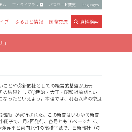
テム
マイライブラリ
パスワード変更
languages
イブ
ふるさと情報
国際交流
資料検索
史」
いことや②新聞社としての経営的基盤が脆弱
その結果として③明治・大正・昭和戦前期とい
になったといえよう。本稿では、明治以降の奈良
新記聞』が発行された。この新聞はいわゆる新聞
小冊子で、月3回発行、各号とも16ページだて、
金澤昇平と東向北町の高橋平蔵で、日新報社（の