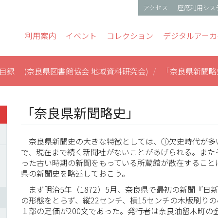
アクセス
座席利用シス
gation
利用案内
イベント
コレクション
デジタルアーカ
目録 (奈良県図書館協会 地域資料研究会)
「奈良県新聞略
「奈良県新聞略史」
奈良県新聞史の大きな特徴としては、①欠史時代が多
で、現在まで続く新聞社がないことがあげられる。また
った古い時期の新聞をもっている所蔵館が散在すること
県の新聞史を略述しておこう。
まず明治5年（1872）5月、奈良県で最初の新聞『日
の形態をとらず、縦22センチ、横15センチの木版刷りの
１部の定価が200文であった。発行者は奈良油留木町の