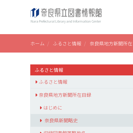
メ
ヘ
Main
イ
ン
ッ
navi
Nara Prefectural Library and Information Center
コ
ダ
ン
ー
テ
ン
ホーム
ふるさと情報
奈良県地方新聞所在
ツ
に
移
動
ふるさと情報
ふるさと情報
奈良県地方新聞所在目録
はじめに
奈良県新聞略史