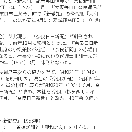
0月、もと『新大和』記者奥田信義が『奈良新報』
大正12年（1923）１月に『大阪毎日』奈良通信部
に奈良市三条今井町で『新愛知』の傍系紙『大和
た。このほか同年9月に北葛城郡高田町で『中和
統合）が実現し、『奈良日日新聞』が創刊され
聞』は前年12月に終刊となった。『奈良日日新
出身の小松兼松が就任、『奈良新聞』の赤堀自
なると、社長の小松に代わり代議士北浦圭太郎
年（1954）3月に休刊となった。
島善次らの協力を得て、昭和21年（1946）
町）を創刊した。現在の『奈良新聞』（昭和50年
員の杉田信義らが昭和29年（1954）5月、奈
日新聞』と改め、本社を 奈良市杉ヶ西町に移
）7月、『奈良日日新聞』と改題、40年余り続い
聞史』 1956年）
いてー『養徳新聞と『興和之友』を 中心にー」