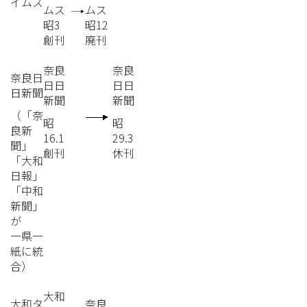
イムス
ムス
ムス
昭3
昭12
創刊
廃刊
奈良
奈良
奈良日
日日
日日
日新聞
新聞
新聞
（「奈
昭
昭
良新
16.1
29.3
聞」
創刊
休刊
「大和
日報」
「中和
新聞」
が
一県一
紙に統
合）
大和
大和タ
奈良