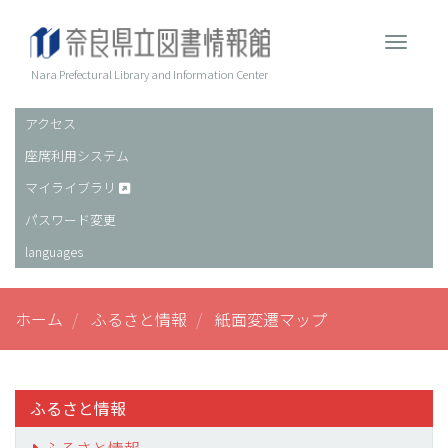
メ
イ
Toggle 
ン
コ
Nara Prefectural Library and Information Center
ン
テ
アクセス
ヘ
ン
座席利用システム
ッ
ツ
に
ダ
マイライブラリ
移
ー
パスワード変更
動
languages
ホーム
ふるさと情報
紙面変遷マップ
ふるさと情報