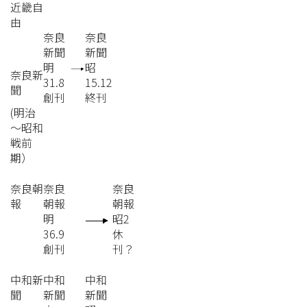
近畿自
由
奈良
奈良
新聞
新聞
明
昭
奈良新
31.8
15.12
聞
創刊
終刊
(明治
～昭和
戦前
期）
奈良朝
奈良
奈良
報
朝報
朝報
明
昭2
36.9
休
創刊
刊？
中和新
中和
中和
聞
新聞
新聞