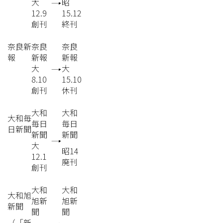
大
昭
12.9
15.12
創刊
終刊
奈良新
奈良
奈良
報
新報
新報
大
大
8.10
15.10
創刊
休刊
大和
大和
大和毎
毎日
毎日
日新聞
新聞
新聞
大
昭14
12.1
廃刊
創刊
大和
大和
大和旭
旭新
旭新
新聞
聞
聞
（「新