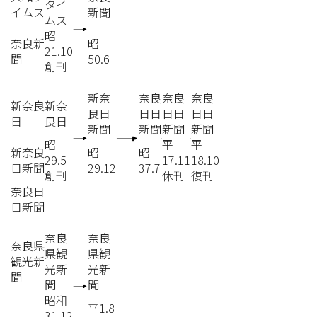
タイ
イムス
新聞
ムス
昭
奈良新
昭
21.10
聞
50.6
創刊
新奈
奈良
奈良
奈良
新奈良
新奈
良日
日日
日日
日日
日
良日
新聞
新聞
新聞
新聞
昭
平
平
新奈良
昭
昭
29.5
17.11
18.10
日新聞
29.12
37.7
創刊
休刊
復刊
奈良日
日新聞
奈良
奈良
奈良県
県観
県観
観光新
光新
光新
聞
聞
聞
昭和
平1.8
31.12