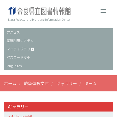
メ
イ
Toggle 
ン
コ
Nara Prefectural Library and Information Center
ン
テ
アクセス
ヘ
ン
座席利用システム
ッ
ツ
に
ダ
マイライブラリ
移
ー
パスワード変更
動
languages
ホーム
戦争体験文庫
ギャラリー
ターム
ギャラリー