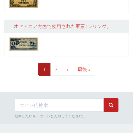
「オセアニア方面で使用された軍票1シリング」
ペ
ー
カ
1
Page
2
次
›
最
最後 »
ジ
レ
ペ
終
送
り
ン
ー
ペ
ト
ジ
ー
ペ
ジ
サイト内検索
ー
サイト内検
ジ
検索したいキーワードを入力してください。