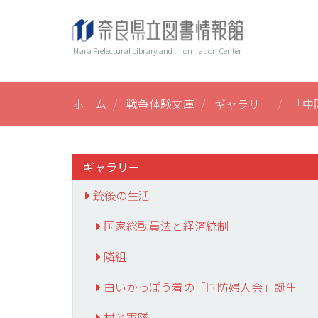
メ
ヘ
Main
イ
ン
ッ
navi
Nara Prefectural Library and Information Center
コ
ダ
ン
ー
テ
ン
ホーム
戦争体験文庫
ギャラリー
「中
ツ
に
移
動
ギャラリー
銃後の生活
国家総動員法と経済統制
隣組
白いかっぽう着の「国防婦人会」誕生
村と軍隊