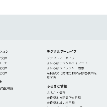
索
ション
デジタルアーカイブ
ゲ文庫
デジタルアーカイブ
コーナー
まほろばデジタルライブラリー
験文庫
まほろばライブラリー検索
災文庫
奈良県文化財建造物保存修理事業撮
影写真
流
ふるさと情報
西省図書館
ふるさと情報
奈良県地方新聞所在目録
奈良県地域史料目録