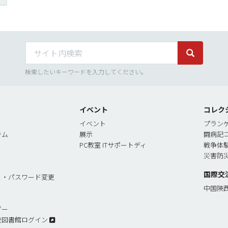
サイト内検索
サイト内検
検索したいキーワードを入力してください。
イベント
コレク
イベント
プラン
テム
展示
闘病記
PC教室 ITサポートディ
戦争体
災害防
国際交
リ・パスワード変更
中国陝
ダー
校図書館ログイン