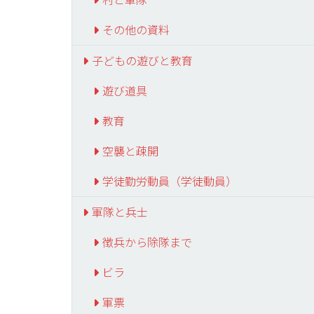
その他の資料
子どもの遊びと教育
遊び道具
教育
空襲と疎開
学徒勤労動員（学徒動員）
軍隊と兵士
徴兵から除隊まで
ビラ
軍票