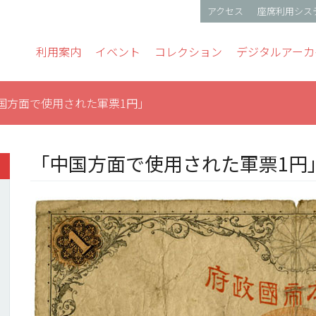
アクセス
座席利用シス
gation
利用案内
イベント
コレクション
デジタルアーカ
国方面で使用された軍票1円」
「中国方面で使用された軍票1円