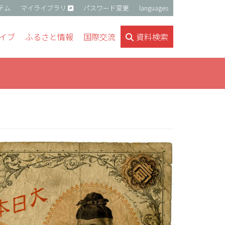
テム
マイライブラリ
パスワード変更
languages
イブ
ふるさと情報
国際交流
資料検索
」