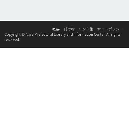
概要
刊行物
リンク集
サイトポリシー
Copyright © Nara Prefectural Library and Information Center. All rights
reserved.