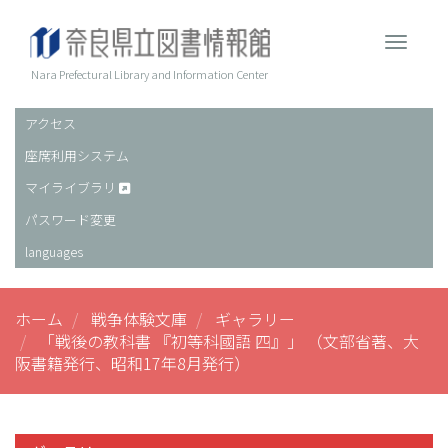
メ
イ
Toggle 
ン
コ
Nara Prefectural Library and Information Center
ン
テ
アクセス
ヘ
ン
座席利用システム
ッ
ツ
に
ダ
マイライブラリ
移
ー
パスワード変更
動
languages
ホーム
戦争体験文庫
ギャラリー
「戦後の教科書 『初等科國語 四』」 （文部省著、大
阪書籍発行、昭和17年8月発行）