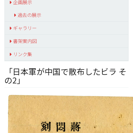
企画展示
過去の展示
ギャラリー
書架案内図
リンク集
「日本軍が中国で散布したビラ そ
の2」