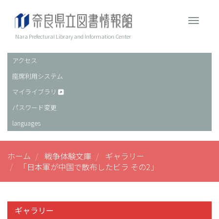
メ
イ
Toggle 
ン
コ
Nara Prefectural Library and Information Center
ン
テ
アクセス
ヘ
ン
座席利用システム
ッ
ツ
に
ダ
マイライブラリ
移
ー
パスワード変更
動
languages
ホーム
戦争体験文庫
ギャラリー
「日本軍が中国で散布したビラ その2」
ギャラリー