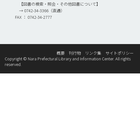
【図書の検索・照会・その他図書について】
→ 0742-34-3366（直通）
FAX ： 0742-34-2777
概要
刊行物
リンク集
サイトポリシー
Copyright © Nara Prefectural Library and Information Center. All rights
reserved.