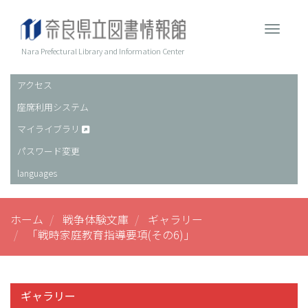
メ
イ
Toggle 
ン
コ
Nara Prefectural Library and Information Center
ン
テ
アクセス
ヘ
ン
座席利用システム
ッ
ツ
に
ダ
マイライブラリ
移
ー
パスワード変更
動
languages
ホーム
戦争体験文庫
ギャラリー
「戦時家庭教育指導要項(その6)」
ギャラリー