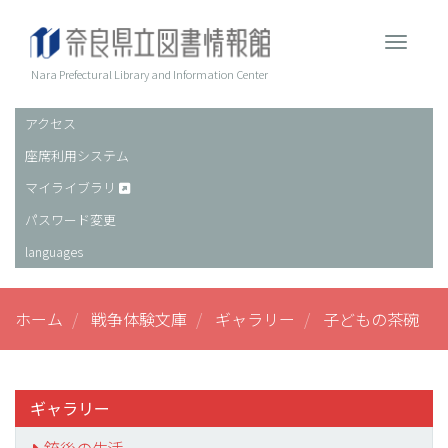
メ
イ
Toggle 
ン
コ
Nara Prefectural Library and Information Center
ン
テ
アクセス
ヘ
ン
座席利用システム
ッ
ツ
に
ダ
マイライブラリ
移
ー
パスワード変更
動
languages
ホーム
戦争体験文庫
ギャラリー
子どもの茶碗
ギャラリー