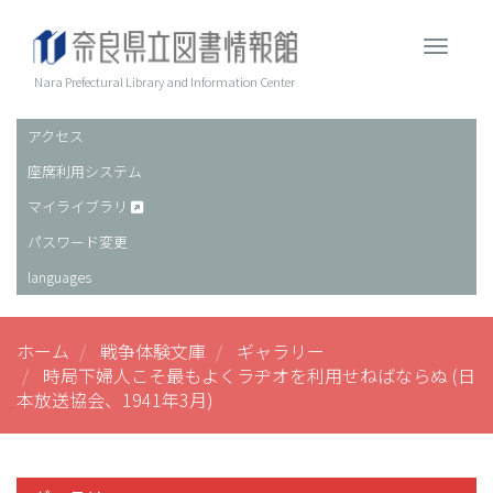
メ
イ
Toggle 
ン
コ
Nara Prefectural Library and Information Center
ン
テ
アクセス
ヘ
ン
座席利用システム
ッ
ツ
に
ダ
マイライブラリ
移
ー
パスワード変更
動
languages
ホーム
戦争体験文庫
ギャラリー
時局下婦人こそ最もよくラヂオを利用せねばならぬ (日
本放送協会、1941年3月)