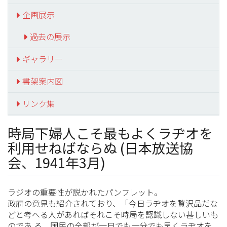
企画展示
過去の展示
ギャラリー
書架案内図
リンク集
時局下婦人こそ最もよくラヂオを
利用せねばならぬ (日本放送協
会、1941年3月)
ラジオの重要性が説かれたパンフレット。
政府の意見も紹介されており、「今日ラヂオを贅沢品だな
どと考へる人があればそれこそ時局を認識しない甚しいも
のであ る。国民の全部が一日でも一分でも早くラヂオを