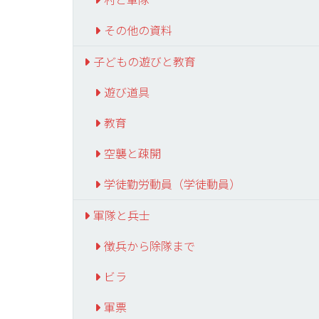
その他の資料
子どもの遊びと教育
遊び道具
教育
空襲と疎開
学徒勤労動員（学徒動員）
軍隊と兵士
徴兵から除隊まで
ビラ
軍票