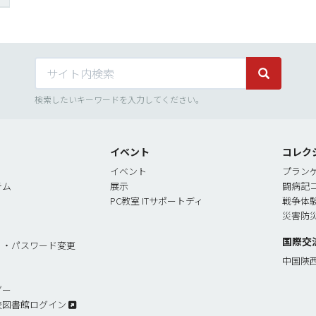
サイト内検索
サイト内検
検索したいキーワードを入力してください。
イベント
コレク
イベント
プラン
テム
展示
闘病記
PC教室 ITサポートディ
戦争体
災害防
国際交
リ・パスワード変更
中国陝
ダー
校図書館ログイン