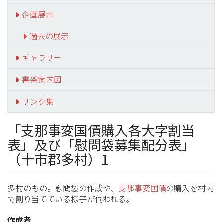
企画展示
過去の展示
ギャラリー
書架案内図
リンク集
「支那事変国債購入各大字割当
表」及び「慰問袋募集配分表」
（十市郡多村）1
多村のもの。慰問袋の作成や、
支那事変国債
の購入を村内
で割り当てている様子が伺われる。
作成者