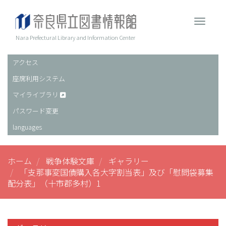
メ
イ
Toggle 
ン
コ
Nara Prefectural Library and Information Center
ン
テ
アクセス
ヘ
ン
座席利用システム
ッ
ツ
に
ダ
マイライブラリ
移
ー
パスワード変更
動
languages
ホーム
戦争体験文庫
ギャラリー
「支那事変国債購入各大字割当表」及び「慰問袋募集
配分表」（十市郡多村）1