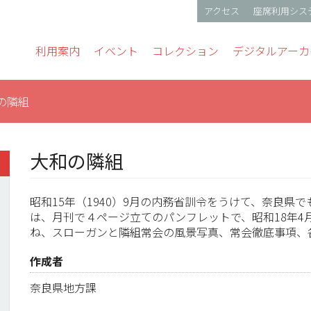
アクセス
座席利用シス
gation
利用案内
イベント
コレクション
デジタルアーカ
の隣組
大和の隣組
昭和15年（1940）9月の内務省訓令をうけて、奈良
は、月刊で４ページ立てのパンフレットで、昭和18年4
ね、スローガンと隣組常会の風景写真、常会徹底事項、
作成者
奈良県地方課