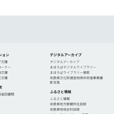
索
ション
デジタルアーカイブ
ゲ文庫
デジタルアーカイブ
コーナー
まほろばデジタルライブラリー
験文庫
まほろばライブラリー検索
災文庫
奈良県文化財建造物保存修理事業撮
影写真
流
ふるさと情報
西省図書館
ふるさと情報
奈良県地方新聞所在目録
奈良県地域史料目録