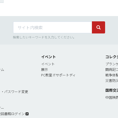
サイト内検索
サイト内検
検索したいキーワードを入力してください。
イベント
コレク
イベント
プラン
テム
展示
闘病記
PC教室 ITサポートディ
戦争体
災害防
国際交
リ・パスワード変更
中国陝
ダー
校図書館ログイン