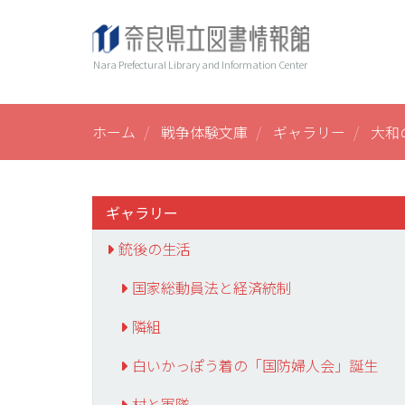
メ
ヘ
Main
イ
ン
ッ
navi
Nara Prefectural Library and Information Center
コ
ダ
ン
ー
テ
ン
ホーム
戦争体験文庫
ギャラリー
大和
ツ
に
移
動
ギャラリー
銃後の生活
国家総動員法と経済統制
隣組
白いかっぽう着の「国防婦人会」誕生
村と軍隊