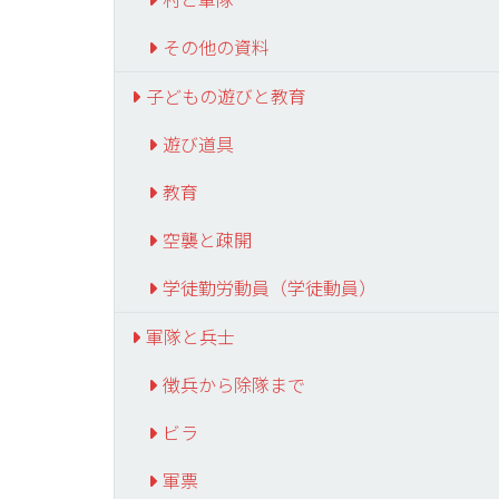
その他の資料
子どもの遊びと教育
遊び道具
教育
空襲と疎開
学徒勤労動員（学徒動員）
軍隊と兵士
徴兵から除隊まで
ビラ
軍票