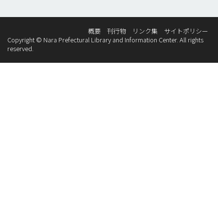
概要
刊行物
リンク集
サイトポリシー
Copyright © Nara Prefectural Library and Information Center. All rights
reserved.