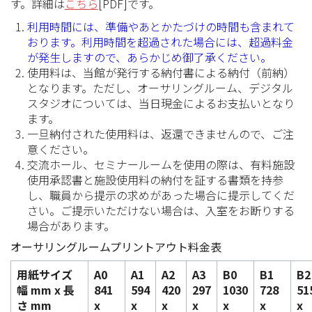
す。詳細は
こちら
[PDF]です。
利用時間には、準備やあとかたづけの時間も含まれて
おります。利用時間を超過された場合には、超過料金
が発生しますので、あらかじめ御了承ください。
使用料は、当館が発行する納付書による納付（前納）
となります。ただし、オーサリングルーム、デジタル
スタジオについては、当日現金によるお支払いとなり
ます。
一旦納付された使用料は、返還できませんので、ご注
意ください。
交流ホール、セミナールームを使用の際は、有料施設
使用承認書と施設使用料の納付を証する書類を持参
し、職員から提示の求めがあった場合に提示してくだ
さい。ご提示いただけない場合は、入室をお断りする
場合があります。
オーサリングルームプリントアウト料金表
用紙サイズ
A0
A1
A2
A3
B0
B1
B2
幅 mm x 長
841
594
420
297
1030
728
51
さ mm
x
x
x
x
x
x
x