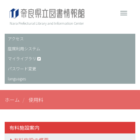
メ
イ
Toggle 
ン
コ
Nara Prefectural Library and Information Center
ン
テ
アクセス
ヘ
ン
座席利用システム
ッ
ツ
に
ダ
マイライブラリ
移
ー
パスワード変更
動
languages
ホーム
使用料
有料施設案内