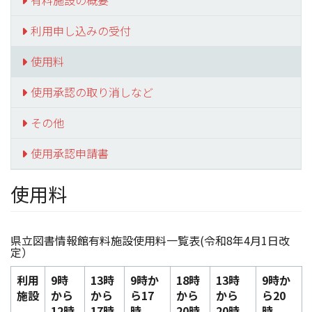
有料施設の概要
利用申し込みの受付
使用料
使用承認の取り消しなど
その他
使用承認申請書
使用料
県立図書情報館有料施設使用料一覧表(令和8年4月1日改
定）
利用
9時
13時
9時か
18時
13時
9時か
施設
から
から
ら17
から
から
ら20
12時
17時
時
20時
20時
時