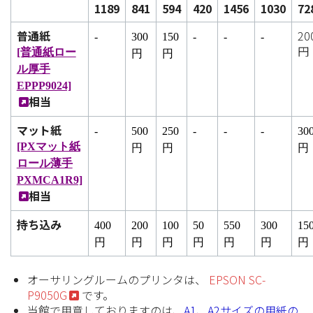
1189
841
594
420
1456
1030
72
普通紙
20
-
300
150
-
-
-
円
[普通紙ロー
円
円
ル厚手
EPPP9024]
相当
マット紙
-
500
250
-
-
-
30
[PXマット紙
円
円
円
ロール薄手
PXMCA1R9]
相当
持ち込み
400
200
100
50
550
300
15
円
円
円
円
円
円
円
オーサリングルームのプリンタは、
EPSON SC-
P9050G
です。
当館で用意しておりますのは、
A1、A2サイズの用紙の