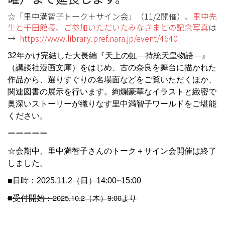
☆「里中満智子トーク＋サイン会」（11/2開催）、
里中先
生と千田館長、ご参加いただいたみなさまとの記念写真
は
→
https://www.library.pref.nara.jp/event/4640
32
年かけ完結した大長編『天上の虹―持統天皇物語―』
（講談社漫画文庫）をはじめ、古の奈良を舞台に描かれた
作品から、選りすぐりの名場面などをご覧いただくほか、
関連図書の展示を行います。絢爛豪華なイラストと緻密で
奥深いストーリーが織りなす里中満智子ワールドをご堪能
ください。
ーーーーー
☆会期中、里中満智子さんのトーク＋サイン会開催は終了
しました。
■
日時：2025.11.2（日）14:00~15:00
2025.10.2
9:00
■
受付開始：
（木）
より