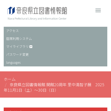
メ
イ
Toggle 
ン
コ
Nara Prefectural Library and Information Center
ン
テ
アクセス
ヘ
ン
座席利用システム
ッ
ツ
に
ダ
マイライブラリ
移
ー
パスワード変更
動
languages
ホーム
奈良県立図書情報館 開館20周年 里中満智子展 2025
年11月1日（土）～30日（日）