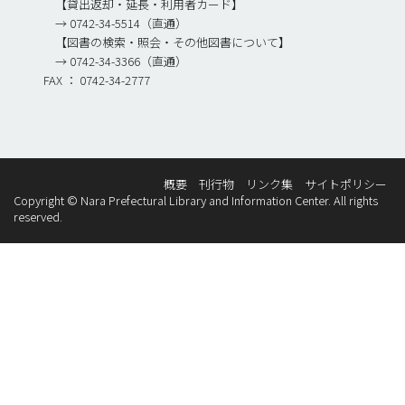
【貸出返却・延長・利用者カード】
→ 0742-34-5514（直通）
【図書の検索・照会・その他図書について】
→ 0742-34-3366（直通）
FAX ： 0742-34-2777
概要
刊行物
リンク集
サイトポリシー
Copyright © Nara Prefectural Library and Information Center. All rights
reserved.