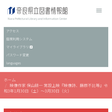
メ
イ
Toggle 
ン
コ
Nara Prefectural Library and Information Center
ン
テ
アクセス
ヘ
ン
座席利用システム
ッ
ツ
に
ダ
マイライブラリ
移
ー
パスワード変更
動
languages
ホーム
映像作家 保山耕一 常設上映『映像詩、藤原不比等』令
和3年1月30日（土）～3月30日（火）