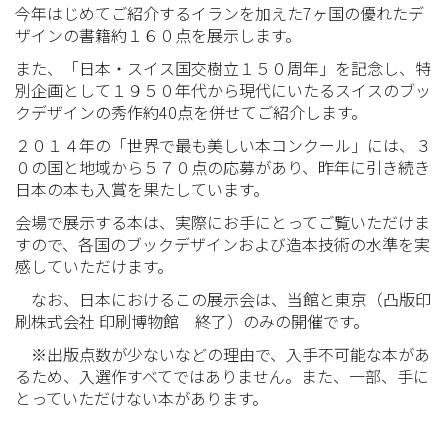
今年はじめてご紹介するイランを加えた7ヶ国の優れたデ
ザインの書籍約１６０点を展示します。
また、「日本・スイス国交樹立１５０周年」を記念し、特
別企画として１９５０年代から現代にいたるスイスのブッ
クデザインの秀作約40点を併せてご紹介します。
２０１４年の「世界で最も美しい本コンクール」には、３
０の国と地域から５７０点の応募があり、昨年に引き続き
日本の本も入賞を果たしています。
会場で展示する本は、実際にお手にとってご覧いただけま
すので、各国のブックデザインおよび造本技術の水準を実
感していただけます。
なお、日本におけるこの展示会は、当館と東京（凸版印
刷株式会社 印刷博物館 終了）のみの開催です。
※出版点数が少ないなどの理由で、入手不可能な本があ
るため、入選作すべてではありません。また、一部、手に
とっていただけない本があります。