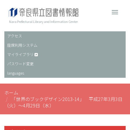
メ
イ
Toggle 
ン
コ
Nara Prefectural Library and Information Center
ン
テ
アクセス
ヘ
ン
座席利用システム
ッ
ツ
に
ダ
マイライブラリ
移
ー
パスワード変更
動
languages
ホーム
「世界のブックデザイン2013-14」 平成27年3月3日
（火）～4月29日（水）