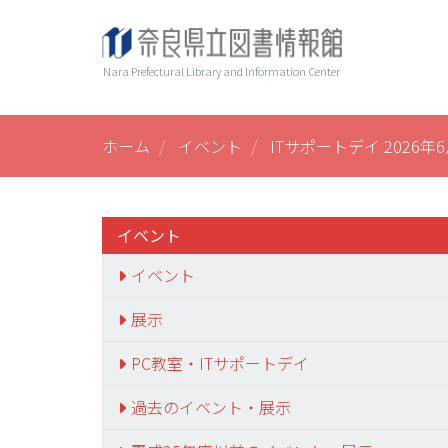
メ
ヘ
Main
イ
ン
ッ
navi
Nara Prefectural Library and Information Center
コ
ダ
ン
ー
テ
ン
ホーム
イベント
ITサポートデイ 2026年
ツ
に
移
動
イベント
イベント
展示
PC教室・ITサポートデイ
過去のイベント・展示