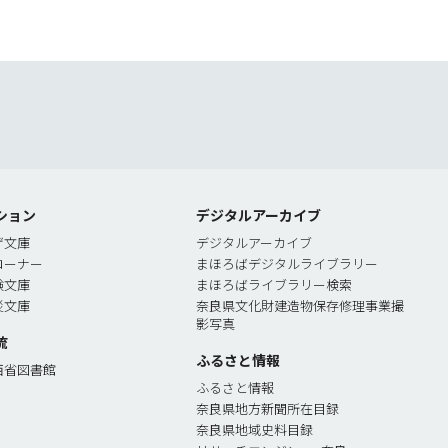
索
ション
デジタルアーカイブ
ゲ文庫
デジタルアーカイブ
コーナー
まほろばデジタルライブラリー
験文庫
まほろばライブラリー検索
災文庫
奈良県文化財建造物保存修理事業撮
影写真
流
ふるさと情報
西省図書館
ふるさと情報
奈良県地方新聞所在目録
奈良県地域史料目録