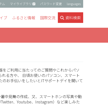
テム
マイライブラリ
パスワード変更
languages
イブ
ふるさと情報
国際交流
資料検索
機器をご利用に当たってのご質問やこれからパソ
られる方や、 日頃お使いのパソコン、スマート
たのお手伝いをしたいとITサポートデイを開いて
や暑中見舞の作成、又、スマートホンの写真や動
itter、Youtube、Instagram）など楽しみた