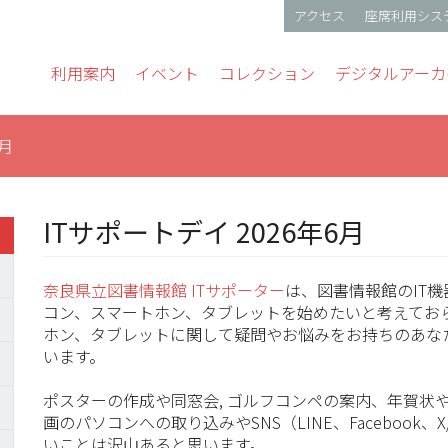
アクセス
座席利用シス
gation
利用案内
イベント
コレクション
デジタルアーカ
6月
ITサポートデイ 2026年6月
奈良県立図書情報館 ITサポーター
は、図書情報館のIT
コン、スマートホン、タブレットを始めたいと考えてお
ホン、タブレットに関して疑問やお悩みをお持ちのあな
います。
ポスターの作成や同窓会, ゴルフコンペの案内、年賀状
画のパソコンへの取り込みやSNS（LINE、Facebook、X/Tw
いことは沢山あると思います。