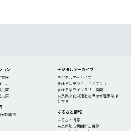
索
ション
デジタルアーカイブ
ゲ文庫
デジタルアーカイブ
コーナー
まほろばデジタルライブラリー
験文庫
まほろばライブラリー検索
災文庫
奈良県文化財建造物保存修理事業撮
影写真
流
ふるさと情報
西省図書館
ふるさと情報
奈良県地方新聞所在目録