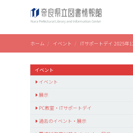
メ
ヘ
Main
イ
ン
ッ
navi
Nara Prefectural Library and Information Center
コ
ダ
ン
ー
テ
ン
ホーム
イベント
ITサポートデイ 2025年1
ツ
に
移
動
イベント
イベント
展示
PC教室・ITサポートデイ
過去のイベント・展示