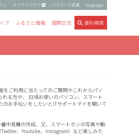
テム
マイライブラリ
パスワード変更
languages
イブ
ふるさと情報
国際交流
資料検索
機器をご利用に当たってのご質問やこれからパソ
られる方や、 日頃お使いのパソコン、スマート
たのお手伝いをしたいとITサポートデイを開いて
や暑中見舞の作成、又、スマートホンの写真や動
itter、Youtube、Instagram）など楽しみた