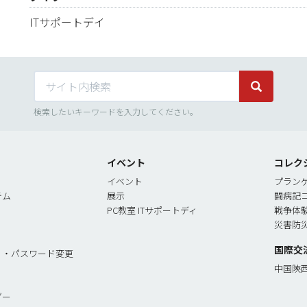
ITサポートデイ
サイト内検索
サイト内検
検索したいキーワードを入力してください。
イベント
コレク
イベント
プラン
テム
展示
闘病記
PC教室 ITサポートディ
戦争体
災害防
国際交
リ・パスワード変更
中国陝
ダー