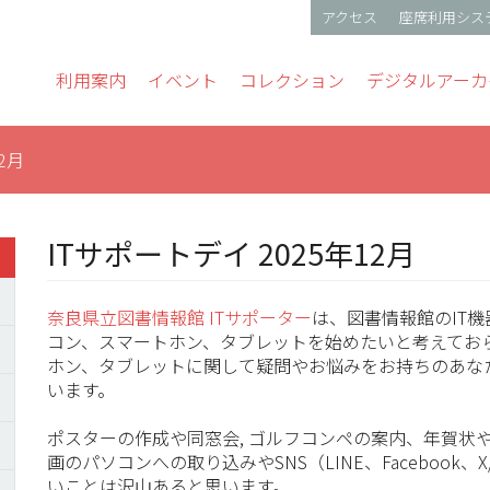
アクセス
座席利用シス
gation
利用案内
イベント
コレクション
デジタルアーカ
2月
ITサポートデイ 2025年12月
奈良県立図書情報館 ITサポーター
は、図書情報館のIT
コン、スマートホン、タブレットを始めたいと考えてお
ホン、タブレットに関して疑問やお悩みをお持ちのあな
います。
ポスターの作成や同窓会, ゴルフコンペの案内、年賀状
画のパソコンへの取り込みやSNS（LINE、Facebook、X/Tw
いことは沢山あると思います。