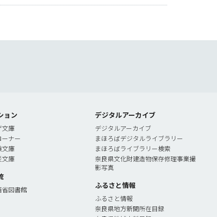
索
ション
デジタルアーカイブ
ゲ文庫
デジタルアーカイブ
コーナー
まほろばデジタルライブラリー
験文庫
まほろばライブラリー検索
災文庫
奈良県文化財建造物保存修理事業撮
影写真
流
ふるさと情報
西省図書館
ふるさと情報
奈良県地方新聞所在目録