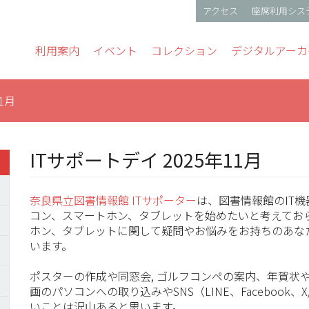
アクセス
座席利用シス
gation
利用案内
イベント
コレクション
デジタルアーカ
1月
ITサポートデイ 2025年11月
奈良県立図書情報館 ITサポーター
は、図書情報館のIT
コン、スマートホン、タブレットを始めたいと考えてお
ホン、タブレットに関して疑問やお悩みをお持ちのあな
います。
ポスターの作成や同窓会, ゴルフコンペの案内、年賀状
画のパソコンへの取り込みやSNS（LINE、Facebook、X/Tw
いことは沢山あると思います。