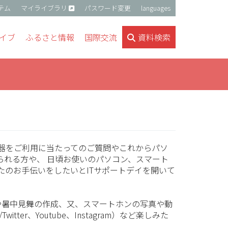
テム
マイライブラリ
パスワード変更
languages
イブ
ふるさと情報
国際交流
資料検索
機器をご利用に当たってのご質問やこれからパソ
られる方や、 日頃お使いのパソコン、スマート
たのお手伝いをしたいとITサポートデイを開いて
や暑中見舞の作成、又、スマートホンの写真や動
itter、Youtube、Instagram）など楽しみた