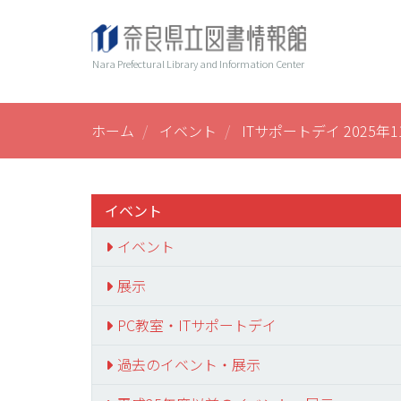
メ
ヘ
Main
イ
ン
ッ
navi
Nara Prefectural Library and Information Center
コ
ダ
ン
ー
テ
ン
ホーム
イベント
ITサポートデイ 2025年1
ツ
に
移
動
イベント
イベント
展示
PC教室・ITサポートデイ
過去のイベント・展示