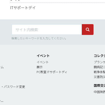
ITサポートデイ
サイト内検索
サイト内検
検索したいキーワードを入力してください。
イベント
コレク
イベント
プラン
テム
展示
闘病記
PC教室 ITサポートディ
戦争体
災害防
国際交
リ・パスワード変更
中国陝
ダー