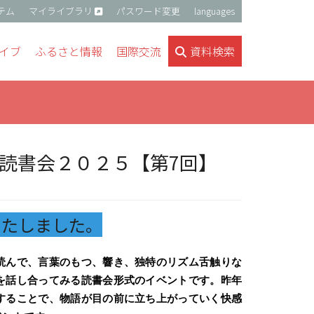
テム
マイライブラリ
パスワード変更
languages
イブ
ふるさと情報
国際交流
資料検索
読書会２０２５【第7回】
いたしました。
読んで、言葉のもつ、響き、独特のリズム舌触りな
を話し合ってみる読書会形式のイベントです。
昨年
することで、物語が目の前に立ち上がっていく快感