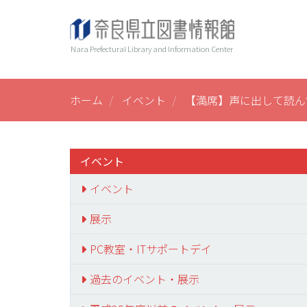
メ
ヘ
Main
イ
ン
ッ
navi
Nara Prefectural Library and Information Center
コ
ダ
ン
ー
テ
ン
ホーム
イベント
【満席】声に出して読んで
ツ
に
移
動
イベント
イベント
展示
PC教室・ITサポートデイ
過去のイベント・展示