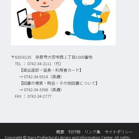
〒630-8135 奈良市大安寺西１丁目1000番地
TEL ： 0742-34-2111（代）
【貸出返却・延長・利用者カード】
→ 0742-34-5514（直通）
【図書の検索・照会・その他図書について】
→ 0742-34-3366（直通）
FAX ： 0742-34-2777
概要
刊行物
リンク集
サイトポリシー
Copyright © Nara Prefectural Library and Information Center. All rights