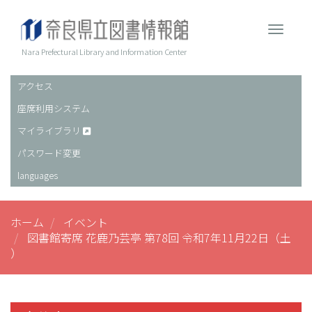
メ
イ
Toggle 
ン
コ
Nara Prefectural Library and Information Center
ン
テ
アクセス
ヘ
ン
座席利用システム
ッ
ツ
に
ダ
マイライブラリ
移
ー
パスワード変更
動
languages
ホーム
イベント
図書館寄席 花鹿乃芸亭 第78回 令和7年11月22日（土
）