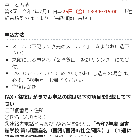
墓」と古墳」
第3回 令和7年7月
11
日⇒
25日（金）13:30～15:00
「佐
紀古墳群のはじまり、佐紀御陵山古墳 」
申込方法
メール（下記リンク先のメールフォームよりお申込下
さい）
来館による申込み（２階貸出・返却カウンターにて受
付）
FAX（0742-34-2777）※FAXでのお申し込みの場合は、
必ず、FAX番号もお書きください
往復はがき
FAX・往復はがきでお申込の際は以下の項目を記載して下
さい
①郵便番号・住所
②氏名（ふりがな）
③連絡先電話番号及びFAX番号を記入し
「令和7年度 図書
館学校 第1期講座名（国語I/国語II/社会/理科）」（１通に
複数講座の記載可）
を明記してください。