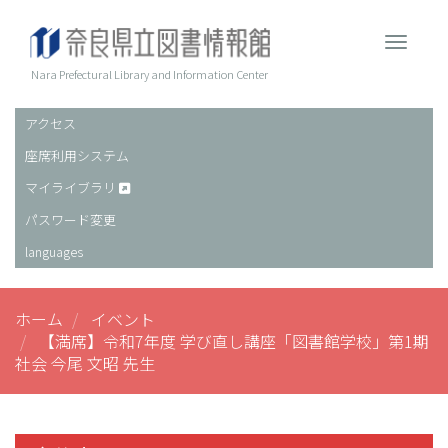
メ
イ
Toggle 
ン
コ
Nara Prefectural Library and Information Center
ン
テ
アクセス
ヘ
ン
座席利用システム
ッ
ツ
に
ダ
マイライブラリ
移
ー
パスワード変更
動
languages
ホーム
イベント
【満席】令和7年度 学び直し講座「図書館学校」第1期
社会 今尾 文昭 先生