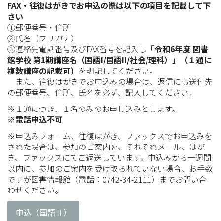
FAX・往復はがきでお申込の際は以下の項目を記載して下
さい
①郵便番号・住所
②氏名（フリガナ）
③連絡先電話番号及びFAX番号を記入し
「令和6年度 図書
館学校 第1期講座名（国語I/国語II/社会/理科）」（１通に
複数講座の記載可）
を明記してください。
また、往復はがきでお申込みの場合は、返信にも送付先
の郵便番号、住所、氏名を必ず、記入してください。
※１通につき、１名のみのお申し込みとします。
※電話申込不可
※申込みフォーム、往復はがき、ファックスでお申込みを
された場合は、参加のご案内を、それぞれメール、はが
き、ファックスにてご返送しています。申込みから一週間
以内に、参加のご案内を受け取られていない場合、お手数
ですが図書情報館（電話：0742-34-2111）までお問い合
わせください。
申込（国語Ⅱ）