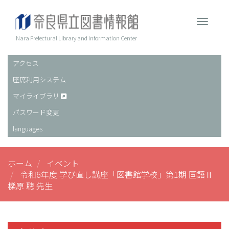
メ
イ
Toggle 
ン
コ
Nara Prefectural Library and Information Center
ン
テ
アクセス
ヘ
ン
座席利用システム
ッ
ツ
に
ダ
マイライブラリ
移
ー
パスワード変更
動
languages
ホーム
イベント
令和6年度 学び直し講座「図書館学校」第1期 国語Ⅱ
櫟原 聰 先生