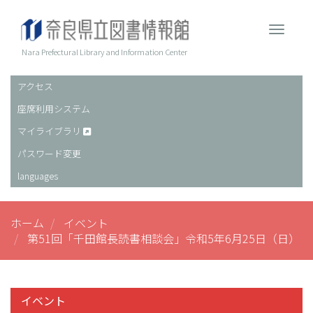
メ
イ
Toggle 
ン
コ
Nara Prefectural Library and Information Center
ン
テ
アクセス
ヘ
ン
座席利用システム
ッ
ツ
に
ダ
マイライブラリ
移
ー
パスワード変更
動
languages
ホーム
イベント
第51回「千田館長読書相談会」令和5年6月25日（日）
イベント