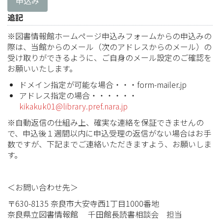
申込み
追記
※図書情報館ホームページ申込みフォームからの申込みの
際は、当館からのメール（次のアドレスからのメール）の
受け取りができるように、ご自身のメール設定のご確認を
お願いいたします。
ドメイン指定が可能な場合・・・form-mailer.jp
アドレス指定の場合・・・・・・
kikakuk01@library.pref.nara.jp
※自動返信の仕組み上、確実な連絡を保証できませんの
で、申込後１週間以内に申込受理の返信がない場合はお手
数ですが、下記までご連絡いただきますよう、お願いしま
す。
＜お問い合わせ先＞
〒630-8135 奈良市大安寺西1丁目1000番地
奈良県立図書情報館 千田館長読書相談会 担当