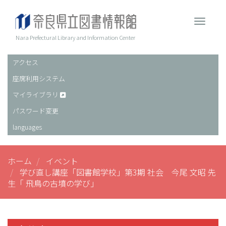
メ
イ
Toggle 
ン
コ
Nara Prefectural Library and Information Center
ン
テ
アクセス
ヘ
ン
座席利用システム
ッ
ツ
に
ダ
マイライブラリ
移
ー
パスワード変更
動
languages
ホーム
イベント
学び直し講座「図書館学校」第3期 社会 今尾 文昭 先
生「 飛鳥の古墳の学び」