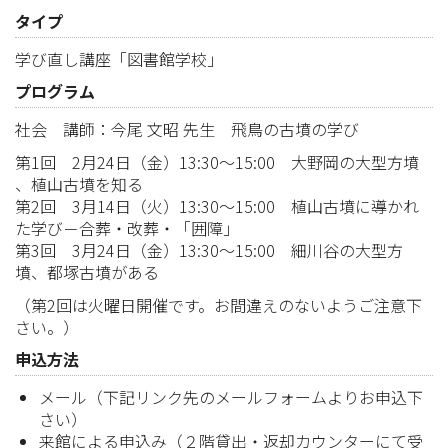
タイプ
学び直し講座「図書館学校」
プログラム
社会 講師：今尾 文昭 先生 飛鳥の古墳の学び
第1回 2月24日（金）13:30～15:00 大野岡の大型方墳
、植山古墳を知る
第2回 3月14日（火）13:30～15:00 植山古墳に導かれ
た学び－合葬・改葬・「囲障」
第3回 3月24日（金）13:30～15:00 細川谷の大型方
墳、都塚古墳がある
（第2回は火曜日開催です。お間違えのないようご注意下
さい。）
申込方法
メール（下記リンク先のメールフォームよりお申込下
さい）
来館による申込み（２階貸出・返却カウンターにて受