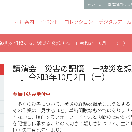
アクセス
座席利用シス
gation
利用案内
イベント
コレクション
デジタルアーカ
被災を想起する、減災を喚起するー」令和3年10月2日（土）
講演会「災害の記憶 ー被災を
ー」令和3年10月2日（土）
参加申込み受付中
「多くの災害について、被災の経験を継承しようとする
その作業は一見するほど、単純明瞭なものではありませ
ドな力と、順向するフォーワードな力との間の微妙なバ
を記憶し伝承することの大切さと難しさについて、主と
師・矢守克也先生より）