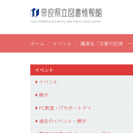
メ
ヘ
Main
イ
ン
ッ
navi
Nara Prefectural Library and Information Center
コ
ダ
ン
ー
テ
ン
ホーム
イベント
講演会「災害の記憶 ー
ツ
に
移
動
イベント
イベント
展示
PC教室・ITサポートデイ
過去のイベント・展示