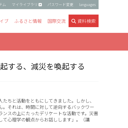
テム
マイライブラリ
パスワード変更
languages
イブ
ふるさと情報
国際交流
資料検索
想起する、減災を喚起する
人たちと活動をともにしてきました。しかし、
ん。それは、時間に対して逆向するバックワー
ランスの上にたったデリケートな活動です。災害
して心理学の観点からお話しします」。（講