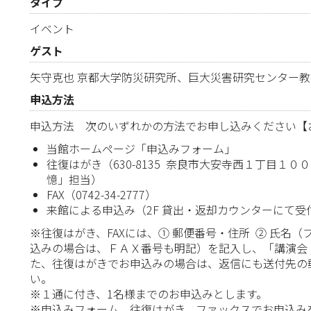
タイプ
イベント
ゲスト
矢守克也 京都大学防災研究所、巨大災害研究センター教
申込方法
申込方法 次のいずれかの方法でお申し込みください【
当館ホームページ「申込みフォーム」
往復はがき（630-8135 奈良市大安寺西１丁目１
憶」担当）
FAX（0742-34-2777）
来館による申込み（2F 貸出・返却カウンターにて受
※往復はがき、FAXには、① 郵便番号・住所 ② 氏名（
込みの場合は、ＦＡＸ番号も明記）を記入し、「講演会
た、往復はがきでお申込みの場合は、返信にも送付先の
い。
※１通に付き、1名様までのお申込みとします。
※申込みフォーム、往復はがき、ファックスでお申込み