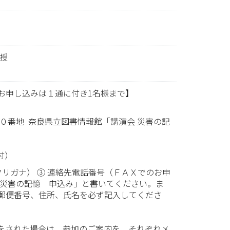
授
お申し込みは１通に付き1名様まで】
０００番地 奈良県立図書情報館「講演会 災害の記
付）
フリガナ） ③ 連絡先電話番号（ＦＡＸでのお申
 災害の記憶 申込み」と書いてください。ま
郵便番号、住所、氏名を必ず記入してくださ
をされた場合は、参加のご案内を、それぞれメ