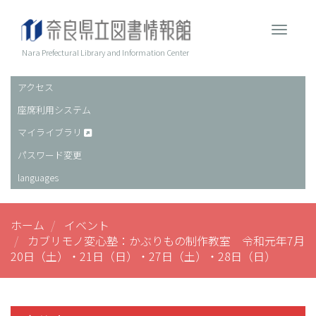
メ
イ
Toggle 
ン
コ
Nara Prefectural Library and Information Center
ン
テ
アクセス
ヘ
ン
座席利用システム
ッ
ツ
に
ダ
マイライブラリ
移
ー
パスワード変更
動
languages
ホーム
イベント
カブリモノ変心塾：かぶりもの制作教室 令和元年7月
20日（土）・21日（日）・27日（土）・28日（日）