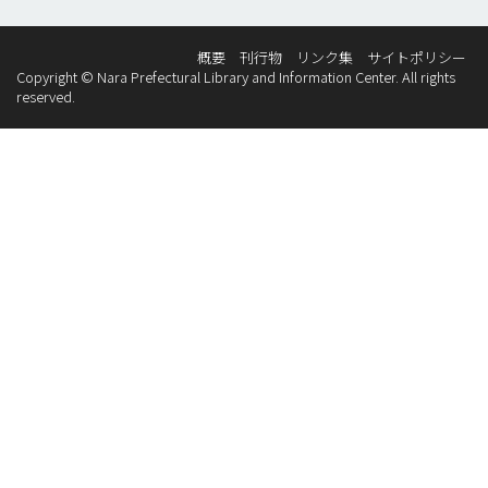
概要
刊行物
リンク集
サイトポリシー
Copyright © Nara Prefectural Library and Information Center. All rights
reserved.