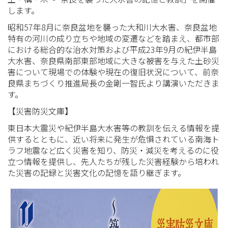
します。
昭和57年8月に奈良盆地を襲った大和川大水害、奈良盆地
特有の河川の成り立ちや地域の変遷などを踏まえ、都市部
における総合的な治水対策および平成23年9月の紀伊半島
大水害、奈良県南部東部地域に大きな被害を与えた土砂災
害について現場での体験や現在の復旧状況について、前奈
良県まちづくり推進局長の金剛一智氏より講演いただきま
す。
【災害防災文庫】
東日本大震災や紀伊半島大水害等の教訓を伝える情報を提
供するとともに、近い将来に発生が危惧されている南海ト
ラフ地震など広く災害を知り、防災・減災を考えるのに役
立つ情報を提供し、先人たちが残した災害経験から培われ
た災害の記録と災害文化の記憶を語り継ぎます。