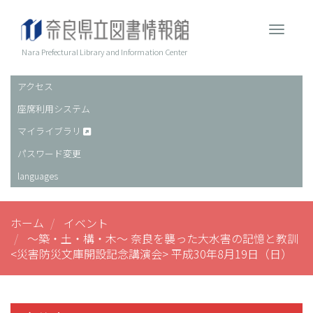
メ
イ
Toggle 
ン
コ
Nara Prefectural Library and Information Center
ン
テ
アクセス
ヘ
ン
座席利用システム
ッ
ツ
に
ダ
マイライブラリ
移
ー
パスワード変更
動
languages
ホーム
イベント
～築・土・構・木～ 奈良を襲った大水害の記憶と教訓
<災害防災文庫開設記念講演会> 平成30年8月19日（日）