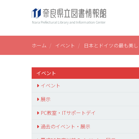
メ
ヘ
Main
イ
ン
ッ
navi
Nara Prefectural Library and Information Center
コ
ダ
ン
ー
テ
ン
ホーム
イベント
日本とドイツの最も美しい
ツ
に
移
動
イベント
イベント
展示
PC教室・ITサポートデイ
過去のイベント・展示