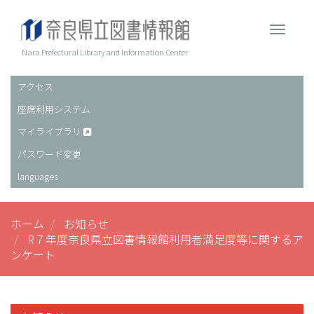
メ
イ
Toggle 
ン
コ
Nara Prefectural Library and Information Center
ン
テ
アクセス
ヘ
ン
座席利用システム
ッ
ツ
に
ダ
マイライブラリ
移
ー
パスワード変更
動
languages
ホーム
お知らせ
R７年度奈良県立図書情報館利用者満足度等に関するア
ンケート