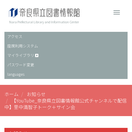
メ
イ
Toggle 
ン
コ
Nara Prefectural Library and Information Center
ン
テ
アクセス
ヘ
ン
座席利用システム
ッ
ツ
に
ダ
マイライブラリ
移
ー
パスワード変更
動
languages
ホーム
お知らせ
【YouTube_奈良県立図書情報館公式チャンネルで配信
中】里中満智子トーク＋サイン会