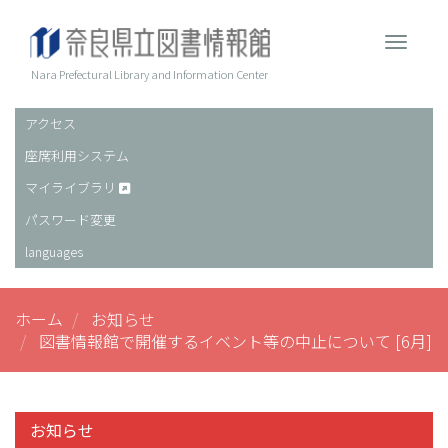
メ
イ
Toggle 
ン
コ
Nara Prefectural Library and Information Center
ン
テ
アクセス
ヘ
ン
座席利用システム
ッ
ツ
に
ダ
マイライブラリ
移
ー
パスワード変更
動
languages
ホーム
お知らせ
図書情報館で開催するイベント等の中止について [6月]
お知らせ