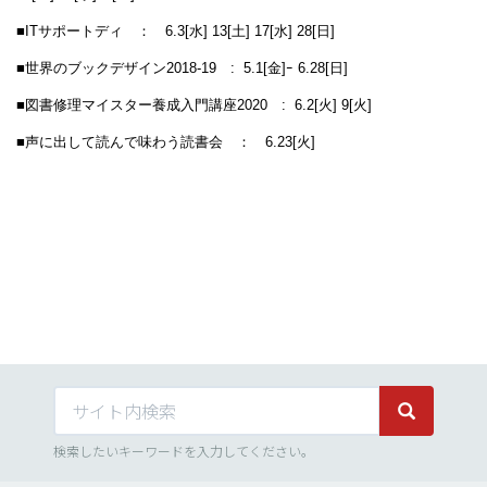
■ITサポートディ ： 6.3[水] 13[土] 17[水] 28[日]
■世界のブックデザイン2018-19 : 5.1[金]ｰ 6.28[日]
■図書修理マイスター養成入門講座2020 : 6.2[火] 9[火]
■声に出して読んで味わう読書会 ： 6.23[火]
サイト内検索
サイト内検
検索したいキーワードを入力してください。