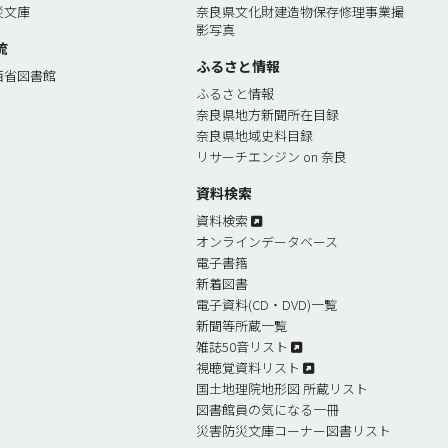
災文庫
奈良県文化財建造物保存修理事業撮
影写真
流
ふるさと情報
西省図書館
ふるさと情報
奈良県地方新聞所在目録
奈良県地域史料目録
リサーチエンジン on 奈良
資料検索
資料検索
オンラインデータベース
電子書簎
新着図書
電子資料(CD・DVD)一覧
新聞等所蔵一覧
雑誌50音リスト
視聴覚資料リスト
国土地理院地形図 所蔵リスト
図書館員の気になる一冊
災害防災文庫コーナー図書リスト