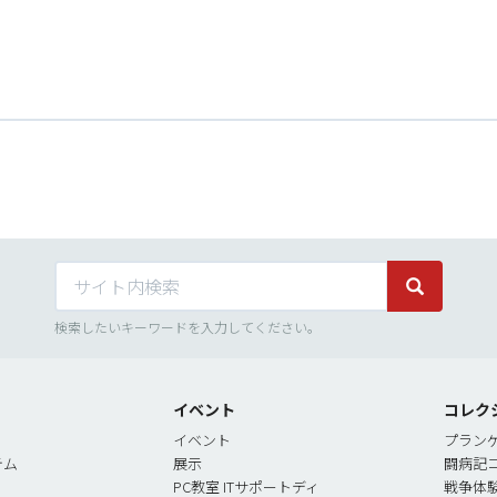
サイト内検索
サイト内検
検索したいキーワードを入力してください。
イベント
コレク
イベント
プラン
テム
展示
闘病記
PC教室 ITサポートディ
戦争体