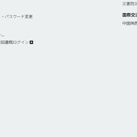
災害防
国際交
リ・パスワード変更
中国陝
ダー
校図書館ログイン