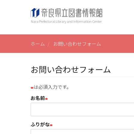
メ
ヘ
Main
イ
ン
ッ
navi
Nara Prefectural Library and Information Center
コ
ダ
ン
ー
テ
ン
ホーム
お問い合わせフォーム
ツ
に
移
お問い合わせフォーム
動
は必須入力です。
お名前
ふりがな