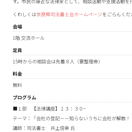
す。市民の身近な法律家として、相談活動や支援活動を
くわしくは
奈良県司法書士会ホームページ
をごらんくだ
会場
1階 交流ホール
定員
15時からの相談会は先着８人（要整理券）
料金
無料
プログラム
■１部 【法律講座】１３：３０~
テーマ：「会社の登記－－知らないうちに会社が解散！
講師：司法書士 井上信幸 氏