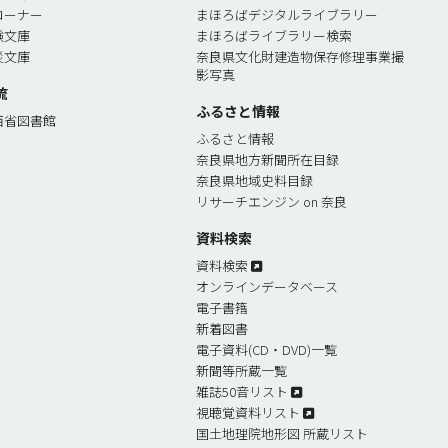
コーナー
まほろばデジタルライブラリー
験文庫
まほろばライブラリー検索
災文庫
奈良県文化財建造物保存修理事業撮
影写真
流
ふるさと情報
西省図書館
ふるさと情報
奈良県地方新聞所在目録
奈良県地域史料目録
リサーチエンジン on 奈良
資料検索
資料検索
オンラインデータベース
電子書簎
新着図書
電子資料(CD・DVD)一覧
新聞等所蔵一覧
雑誌50音リスト
視聴覚資料リスト
国土地理院地形図 所蔵リスト