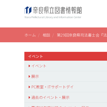
メ
ヘ
Main
イ
ン
ッ
navi
Nara Prefectural Library and Information Center
コ
ダ
ン
ー
テ
ン
ホーム
相談
第29回奈良県司法書士会『法
ツ
に
移
動
イベント
イベント
展示
PC教室・ITサポートデイ
過去のイベント・展示