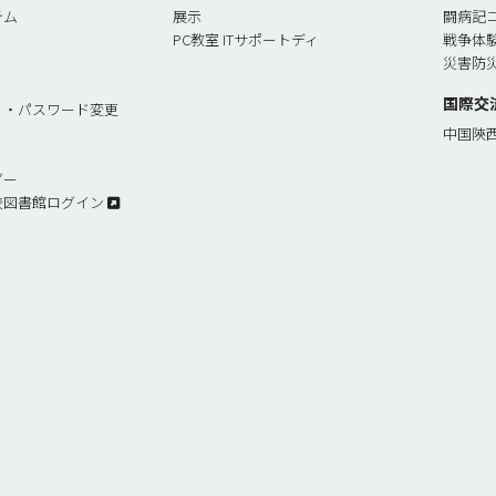
テム
展示
闘病記
PC教室 ITサポートディ
戦争体
災害防
国際交
リ・パスワード変更
中国陝
ダー
校図書館ログイン