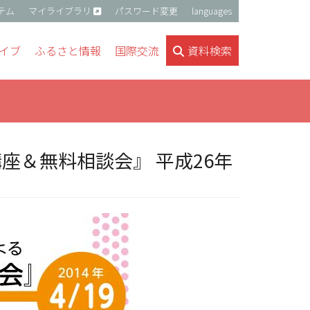
テム
マイライブラリ
パスワード変更
languages
イブ
ふるさと情報
国際交流
資料検索
座＆無料相談会』 平成26年