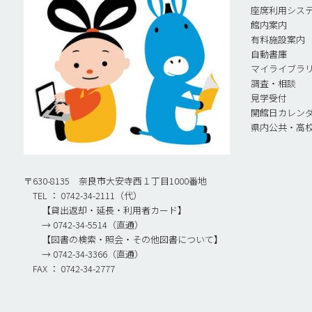
座席利用シス
館内案内
有料施設案内
自動書庫
マイライブラ
調査・相談
見学受付
開館日カレン
県内公共・高
〒630-8135 奈良市大安寺西１丁目1000番地
TEL ： 0742-34-2111（代）
【貸出返却・延長・利用者カード】
→ 0742-34-5514（直通）
【図書の検索・照会・その他図書について】
→ 0742-34-3366（直通）
FAX ： 0742-34-2777