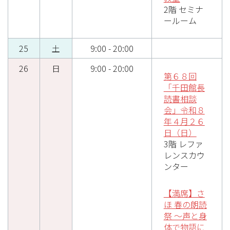
2階 セミナ
ールーム
25
土
9:00 - 20:00
26
日
9:00 - 20:00
第６８回
「千田館長
読書相談
会」令和８
年４月２６
日（日）
3階 レファ
レンスカウ
ンター
【満席】さ
ほ 春の朗読
祭 ～声と身
体で物語に