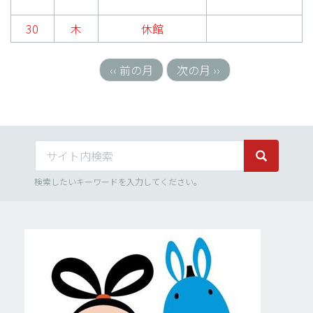
30
木
休館
‹‹
前の月
次の月
››
ペ
ー
ジ
送
り
サイト内検索
サイト内検
検索したいキーワードを入力してください。