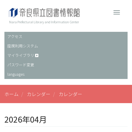
メ
イ
Toggle 
ン
コ
Nara Prefectural Library and Information Center
ン
テ
アクセス
ヘ
ン
座席利用システム
ッ
ツ
に
ダ
マイライブラリ
移
ー
パスワード変更
動
languages
ホーム
カレンダー
カレンダー
2026年04月