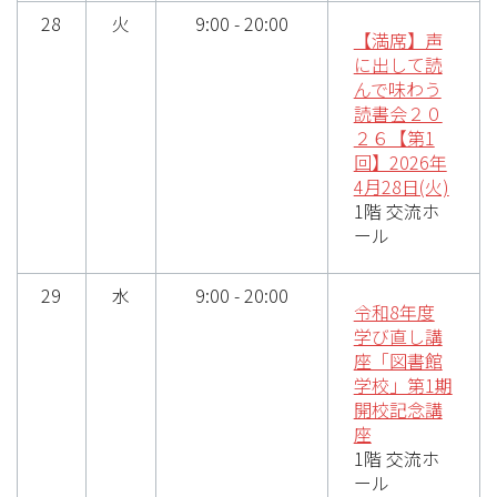
28
火
9:00 - 20:00
【満席】声
に出して読
んで味わう
読書会２０
２６【第1
回】2026年
4月28日(火)
1階 交流ホ
ール
29
水
9:00 - 20:00
令和8年度
学び直し講
座「図書館
学校」第1期
開校記念講
座
1階 交流ホ
ール