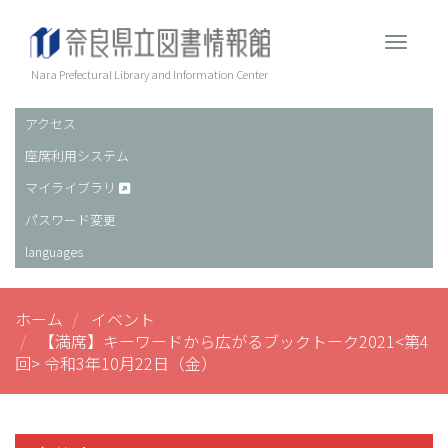
メ
イ
Toggle 
ン
コ
Nara Prefectural Library and Information Center
ン
テ
アクセス
ヘ
ン
座席利用システム
ッ
ツ
に
ダ
マイライブラリ
移
ー
パスワード変更
動
languages
ホーム
イベント
【満席】キーワードから広がるブックトーク2021<第4
回> 令和3年10月22日（金）