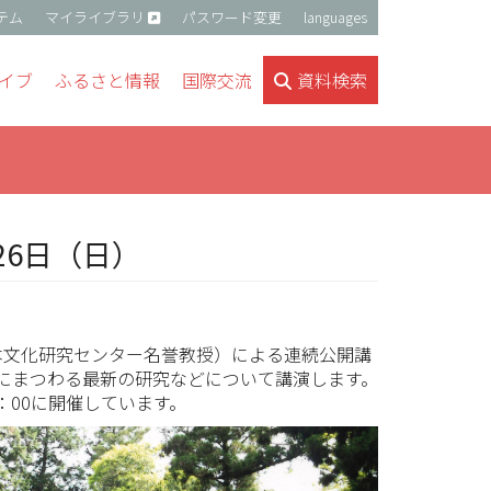
テム
マイライブラリ
パスワード変更
languages
イブ
ふるさと情報
国際交流
資料検索
月26日（日）
本文化研究センター名誉教授）による連続公開講
にまつわる最新の研究などについて講演します。
：00に開催しています。