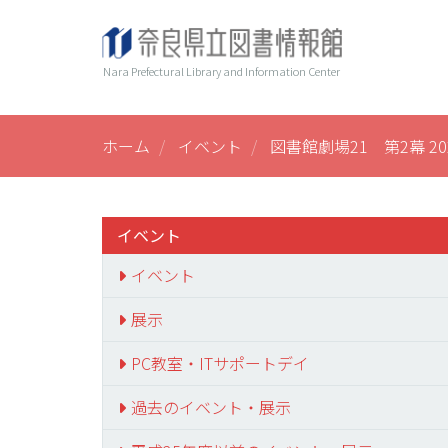
メ
ヘ
Main
イ
ン
ッ
navi
Nara Prefectural Library and Information Center
コ
ダ
ン
ー
テ
ン
ホーム
イベント
図書館劇場21 第2幕 20
ツ
に
移
動
イベント
イベント
展示
PC教室・ITサポートデイ
過去のイベント・展示