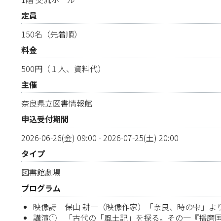
定員
150名（先着順）
料金
500円（１人、資料代）
主催
奈良県立図書情報館
申込受付期間
2026-06-26(金) 09:00
-
2026-07-25(土) 20:00
タイプ
図書館劇場
プログラム
映像詩 保山 耕一（映像作家）「奈良、時の雫」よ
講演① 「古代の「風土記」を探る。その一『播磨国