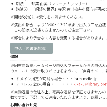
朗読 都築 由美（フリーアナウンサー）
講演② 「銅鐸の世界」寺沢 薫（桜井市纒向学研究
※開始5分前には受付をお済ませください。
※演出の都合により13:00～13:20頃まで出入り口を施
この間は入退場できませんのでご注意下さい。
※都合により予告なく内容を変更する場合があります。
申込（図書館劇場）
追記
※図書情報館ホームページ申込みフォームからの申込み
のメール）の受け取りができるように、ご自身のメール
ドメイン指定が可能な場合・・・form-mailer.jp
アドレス指定の場合・・・・・・
kikaku@library.pref
※自動返信の仕組み上、確実な連絡を保証できませんの
数ですが、下記までご連絡いただきますよう、お願いし
お問い合わせ先