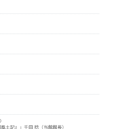
り
風土記』」千田 稔（当館館長）