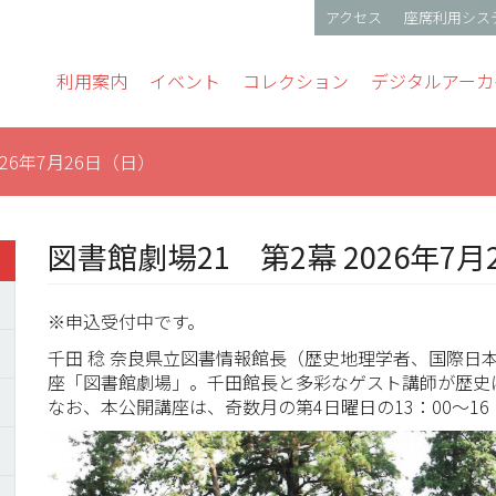
アクセス
座席利用シス
gation
利用案内
イベント
コレクション
デジタルアーカ
26年7月26日（日）
図書館劇場21 第2幕 2026年7
※申込受付中です。
千田 稔 奈良県立図書情報館長（歴史地理学者、国際日
座「図書館劇場」。千田館長と多彩なゲスト講師が歴史
なお、本公開講座は、奇数月の第4日曜日の13：00～16