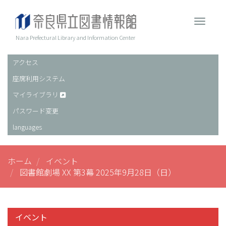
メ
イ
Toggle 
ン
コ
Nara Prefectural Library and Information Center
ン
テ
アクセス
ヘ
ン
座席利用システム
ッ
ツ
に
ダ
マイライブラリ
移
ー
パスワード変更
動
languages
ホーム
イベント
図書館劇場 XX 第3幕 2025年9月28日（日）
イベント