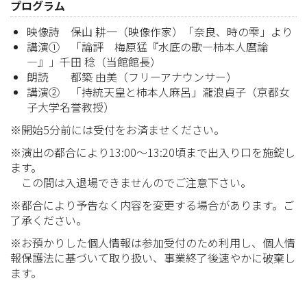
プログラム
映像詩 保山 耕一（映像作家）「奈良、時の雫」より
講演① 「論評 梅原猛『水底の歌―柿本人麿論
―』」千田 稔（当館館長）
朗読 都築 由美（フリーアナウンサー）
講演② 「持統天皇と柿本人麻呂」瀧浪貞子（京都女
子大学名誉教授）
※開始5分前には受付をお済ませください。
※演出の都合により13:00～13:20頃まで出入り口を施錠し
ます。
この間は入退場できませんのでご注意下さい。
※都合により予告なく内容を変更する場合があります。ご
了承ください。
※お預かりした個人情報は参加受付のため利用し、個人情
報保護法に基づいて取り扱い、事業終了後速やかに破棄し
ます。