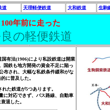
鉄道
天理軽便鉄道
大和鉄道
生駒
100年前に走った
奈良の軽便鉄道
有法(1906)により私設鉄道は開業
。国鉄も地方開発の資金不足に陥っ
が公布され、大幅な私鉄条件緩和がな
発的に普及した。
された鉄道が5つあります。
量に対応できず、バス路線、自動車
は衰退した。