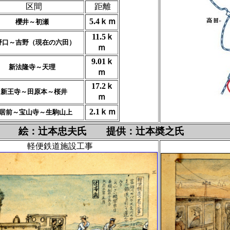
区間
距離
5.4ｋｍ
櫻井～初瀬
11.5ｋ
野口～吉野（現在の六田）
ｍ
9.01ｋ
新法隆寺～天理
ｍ
17.2ｋ
新王寺～田原本～桜井
ｍ
2.1ｋｍ
居前～宝山寺～生駒山上
絵：辻本忠夫氏 提供：辻本奬之氏
鉄道
軽便鉄道施設工事