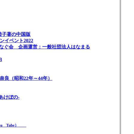
子著の中国版
ンイベント2022
つなぐ会 企画運営：一般社団法人はなまる
B
（昭和22年～44年）
あけぼの-
u Tube）