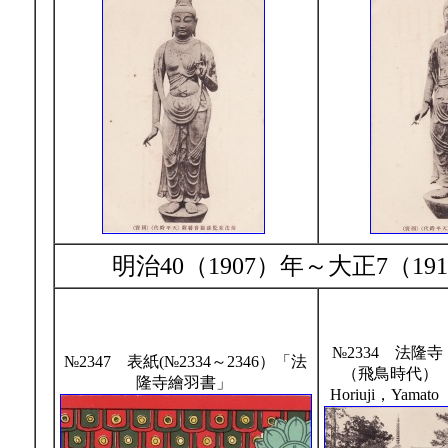
明治40（1907）年～大正7（
№2334 法隆
№2347 表紙(№2334～2346）「法
（飛鳥時代） M
隆寺繪羽書」
Horiuji，Yamat