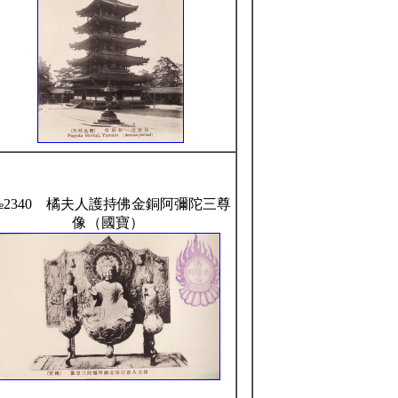
2340 橘夫人護持佛金銅阿彌陀三尊
像（國寶）