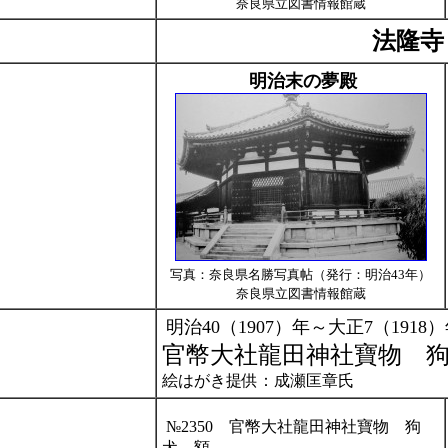
奈良県立図書情報館蔵
法隆寺
明治末の夢殿
写真：奈良県名勝写真帖（発行：明治43年）
奈良県立図書情報館蔵
明治40（1907）年～大正7（191
官幣大社龍田神社寶物 
絵はがき提供：成瀬匡章氏
№2350 官幣大社龍田神社寶物 狗
犬 額