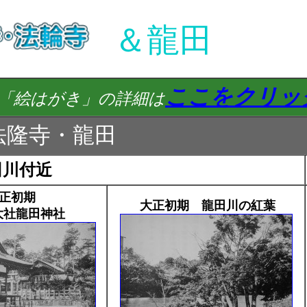
＆龍田
ここをクリッ
「絵はがき」の詳細は
法隆寺・龍田
田川付近
正初期
大正初期 龍田川の紅葉
社龍田神社