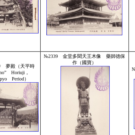
№2339 金堂多聞天王木像 藥師徳保
作（國寶）
隆寺 夢殿（天平時
№
o” Horiuji，
pyo Period）