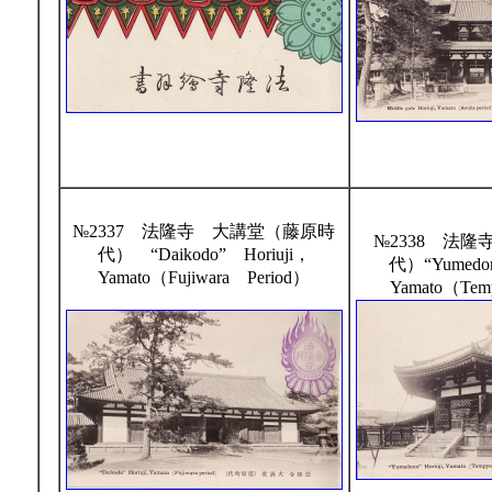
№2337 法隆寺 大講堂（藤原時
№2338 法
代） “Daikodo” Horiuji，
代）“Yumedon
Yamato（Fujiwara Period）
Yamato（Tem