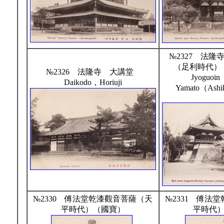
№2327 法
（足利時代） B
№2326 法隆寺 大講堂
Jyoguoin
Daikodo，Horiuji
Yamato（Ashi
№2330 傅法堂乾漆觀音菩薩（天
№2331 傅法
平時代）（國寶）
平時代