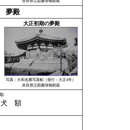
奈良県立図書情報館蔵
 夢殿
大正初期の夢殿
写真：大和名勝写真帖（発行：大正4年）
奈良県立図書情報館蔵
8）年
狗犬 額