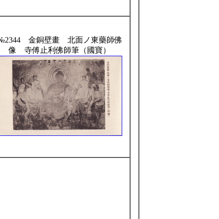
№2344 金銅壁畫 北面ノ東藥師佛
像 寺傅止利佛師筆（國寶）