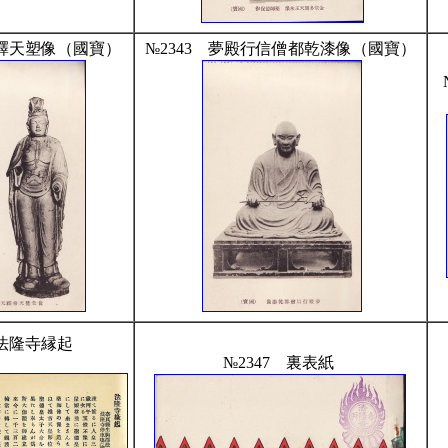
帝釋天塑像（國寶）
№2343 夢殿行信僧都乾漆像（國寶）
 法隆寺縁起
№2347 裏表紙