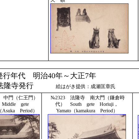
発行年代 明治40年～大正7年
法隆寺発行
絵はがき提供：成瀬匡章氏
寺 中門（仁王門）
№2323 法隆寺 南大門（鎌倉時
iddle gete
代） South gete Horiuji，
o（Asuka Period）
Yamato（kamakura Period）