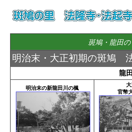
斑鳩・龍田の
明治末・大正初期の斑鳩 
龍
大
明治末の新龍田川の楓
官幣大