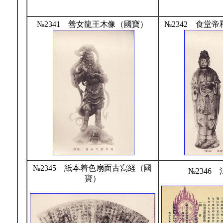
№2341 善女龍王木像（國寶）
№2342 食堂
№2345 紙本着色扇面古寫経（國
№2346
寶）