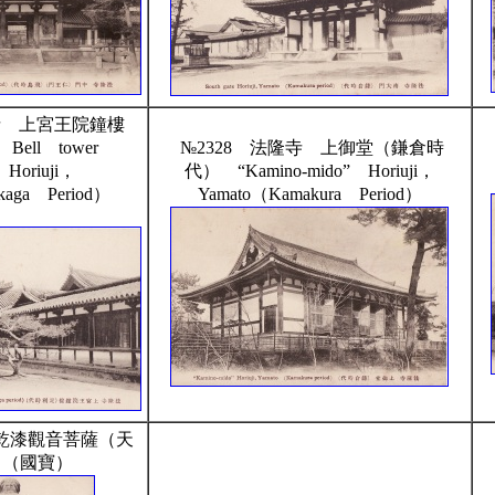
隆寺 上宮王院鐘樓
ell tower
№2328 法隆寺 上御堂（鎌倉時
 Horiuji，
代） “Kamino-mido” Horiuji，
kaga Period）
Yamato（Kamakura Period）
堂乾漆觀音菩薩（天
）（國寶）