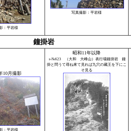
写真撮影：平岩様
影：平岩様
鐘掛岩
昭和11年以降
s-№623 （大和 大峰山）表行場鐘掛岩 鐘
掛と問うて尋ね來て見れば九穴の藏王を下にこ
そ見る
年10月撮影
影：平岩様