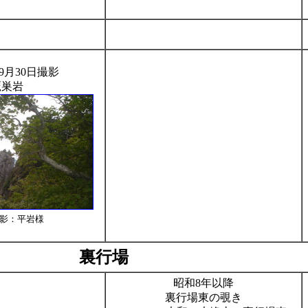
9月30日撮影
鷹巣岩
影：平岩様
裏行場
昭和8年以降
裏行場東の覗き