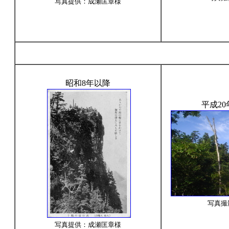
写真提供：成瀬匡章様
昭和8年以降
平成20
写真撮
写真提供：成瀬匡章様