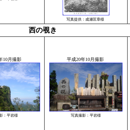
写真提供：成瀬匡章様
西の覗き
年10月撮影
平成20年10月撮影
影：平岩様
写真撮影：平岩様