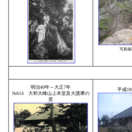
写真撮
明治40年～大正7年
平成1
№614 大和大峰山上本堂及大護摩の
景