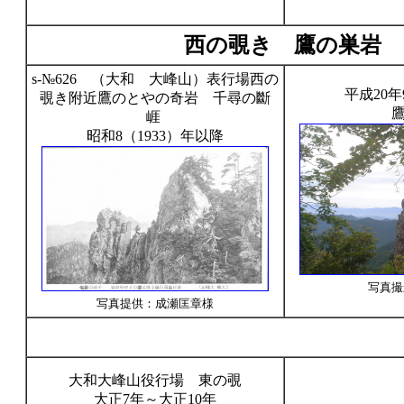
西の覗き 鷹の巣岩
s-№626 （大和 大峰山）表行場西の
平成20年
覗き附近鷹のとやの奇岩 千尋の斷
崕
昭和8（1933）年以降
写真撮
写真提供：成瀬匡章様
大和大峰山役行場 東の覗
大正7年～大正10年