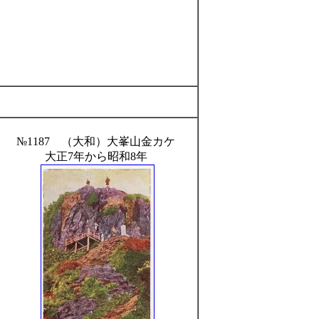
№1187 （大和）大峯山金カケ
大正7年から昭和8年