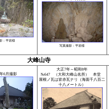
影：平岩様
写真撮影：平岩様
大峰山寺
大正7年～昭和8年
8年6月撮影
№647 （大和大峰山名所） 本堂
屋根ノ瓦は皆赤瓦ナリ（海面千八百二
十八メートル）