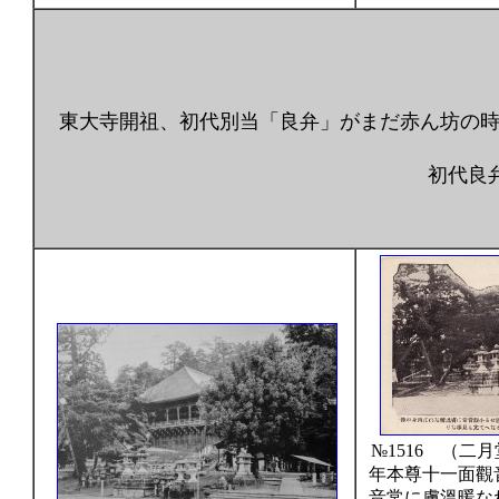
東大寺開祖、初代別当「良弁」がまだ赤ん坊の
初代良弁
3代目が昭和42
№1516 （二
年本尊十一面觀
音常に膚溫暖な