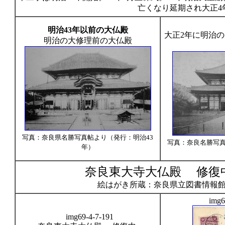
亡くなり延期され大正4年
明治43年以前の大仏殿
大正2年に明治
明治の大修理前の大仏殿
写真：奈良県名勝写真帖より（発行：明治43
写真：奈良名勝写真
年）
奈良東大寺大仏殿 修復
絵はがき所蔵：奈良県立図書情報
img6
img69-4-7-191