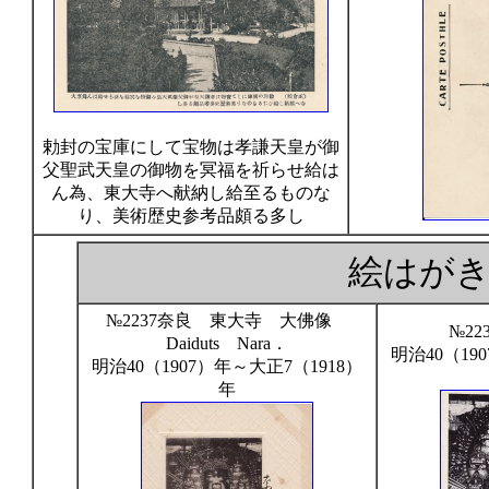
勅封の宝庫にして宝物は孝謙天皇が御
父聖武天皇の御物を冥福を祈らせ給は
ん為、東大寺へ献納し給至るものな
り、美術歴史参考品頗る多し
絵はが
№2237奈良 東大寺 大佛像
№2
Daiduts Nara．
明治40（19
明治40（1907）年～大正7（1918）
年