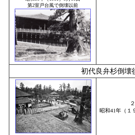
第2室戸台風で倒壊以前
初代良弁杉倒壊
昭和41年（１