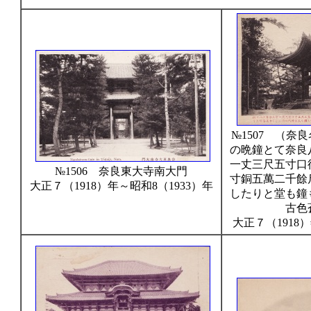
№1507 （奈
の晩鐘とて奈良
一丈三尺五寸口
№1506 奈良東大寺南大門
寸銅五萬二千餘
大正７（1918）年～昭和8（1933）年
したりと堂も鐘
古色
大正７（1918）