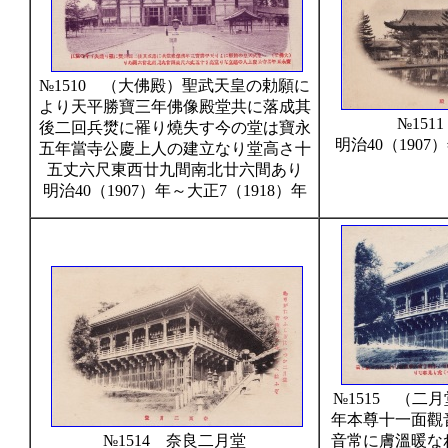
№1510 （大佛殿）聖武天皇の勅願に
より天平勝寶三年佛像殿堂共に落成其
№151
後二回兵燓に罹り燒失す今の堂は寶永
明治40（1907
五年當寺公慶上人の建立なり堂高さ十
五丈六尺東西廿九間南北廿六間あり
明治40（1907）年～大正7（1918）年
№1515 （二
年本尊十一面觀
№1514 奈良二月堂
音常に膚溫暖な