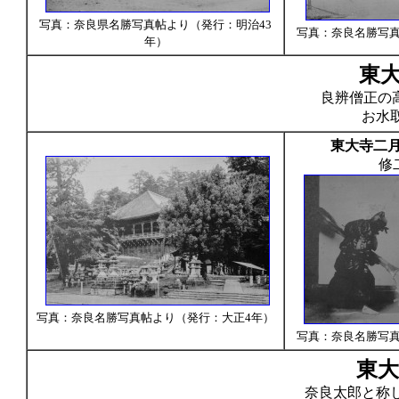
写真：奈良県名勝写真帖より（発行：明治43
写真：奈良名勝写真
年）
東
良辨僧正の
お水
東大寺二
修
写真：奈良名勝写真帖より（発行：大正4年）
写真：奈良名勝写真
東大
奈良太郎と称