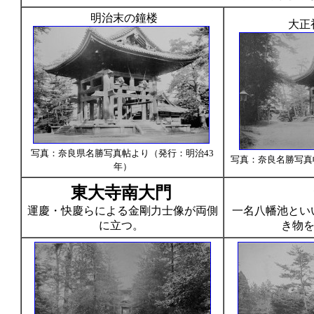
明治末の鐘楼
大正
写真：奈良県名勝写真帖より（発行：明治43
写真：奈良名勝写真
年）
東大寺南大門
運慶・快慶らによる金剛力士像が両側
一名八幡池とい
に立つ。
き物