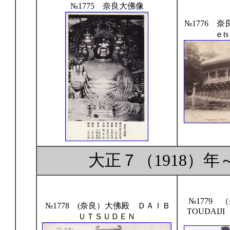
№1775 奈良大佛像
№1776 
ｅt
大正７（1918）
№1779
№1778 (奈良）大佛殿 ＤＡＩＢ
TOUDAIJ
ＵＴＳＵＤＥＮ