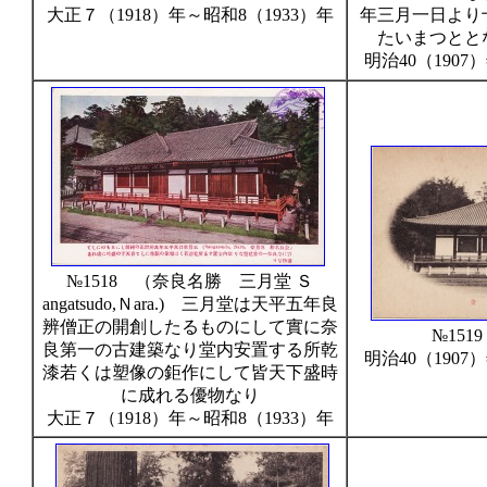
大正７（1918）年～昭和8（1933）年
年三月一日より
たいまつとと
明治40（1907
№1518 （奈良名勝 三月堂 Ｓ
angatsudo,Ｎara.) 三月堂は天平五年良
辨僧正の開創したるものにして實に奈
№151
良第一の古建築なり堂内安置する所乾
明治40（1907
漆若くは塑像の鉅作にして皆天下盛時
に成れる優物なり
大正７（1918）年～昭和8（1933）年