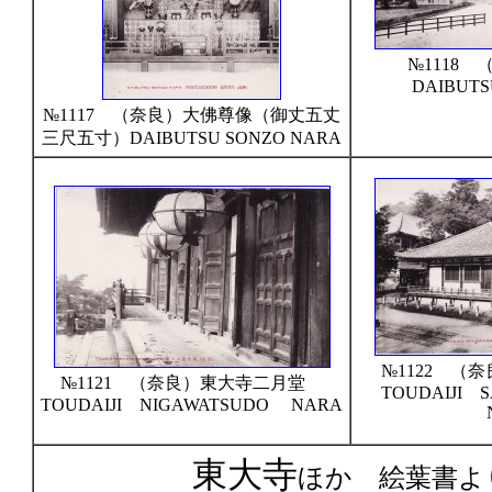
№1118
DAIBUT
№1117 （奈良）大佛尊像（御丈五丈
三尺五寸）DAIBUTSU SONZO NARA
№1122 
№1121 （奈良）東大寺二月堂
TOUDAIJI
TOUDAIJI NIGAWATSUDO NARA
東大寺
ほか 絵葉書よ