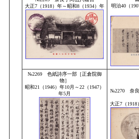
明治40（19
大正7（1918）年～昭和8（1934）年
№2269 色紙詩序一部［正倉院御
物］
昭和21（1946）年10月～22（1947）
№2270 
年5月
大正7（191