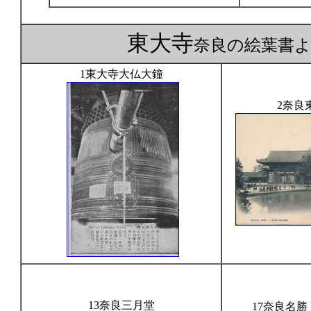
東大寺
奈良の絵葉書
1東大寺大仏大鐘
2奈良
13奈良三月堂
17奈良名