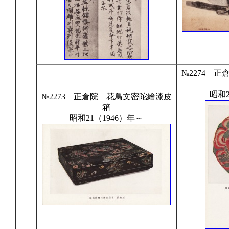
№2274 
昭和2
№2273 正倉院 花鳥文密陀繪漆皮
箱
昭和21（1946）年～