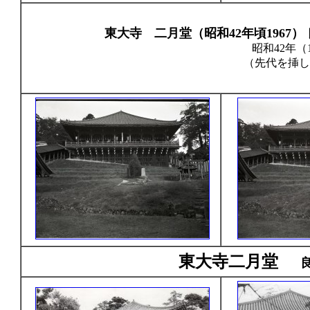
東大寺 二月堂（昭和42年頃196
昭和42年（1
（先代を挿し
東大寺二月堂