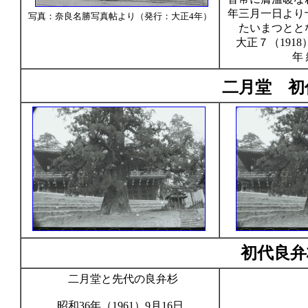
年三月一日より
写真：奈良名勝写真帖より（発行：大正4年）
たいまつとと
大正７（1918
年
二月堂 初
初代良弁
二月堂と先代の良弁杉
昭和36年（1961）9月16日