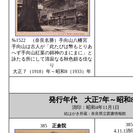
№1522 （奈良名勝）手向山八幡宮
手向山は古人が「此たびは幣もとりあ
へず手向山紅葉の錦神のまにまに」と
詠たる所にして清寂なる秋色頗る佳な
り
大正７（1918）年～昭和8（1933）年
発行年代 大正7年～昭和
消印：昭和4年11月1日
絵はがき所蔵：奈良県立図書情報館
38
385
正倉院
4.11.