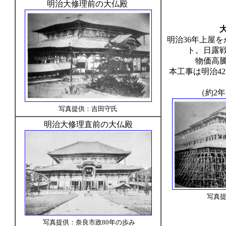
明治大修理前の大仏殿
明治36年上屋
ト。日露
物価高
本工事は明治42
（約2
写真提供：吉田守氏
明治大修理直前の大仏殿
写真
写真提供：奈良市政80年の歩み