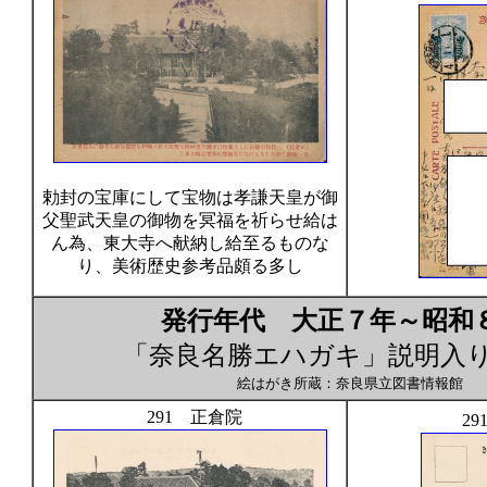
勅封の宝庫にして宝物は孝謙天皇が御
父聖武天皇の御物を冥福を祈らせ給は
ん為、東大寺へ献納し給至るものな
り、美術歴史参考品頗る多し
発行年代 大正７年～昭和
「奈良名勝エハガキ」説明入
絵はがき所蔵：奈良県立図書情報館
291 正倉院
29