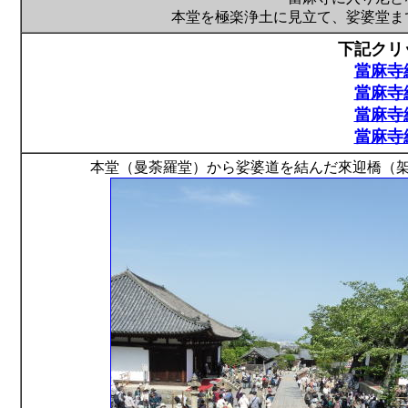
本堂を極楽浄土に見立て、娑婆堂ま
下記クリ
當麻寺練
當麻寺練
當麻寺練
當麻寺練
本堂（曼荼羅堂）から娑婆道を結んだ來迎橋