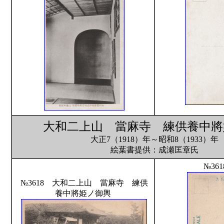
大和二上山 當麻寺 練供養中將
大正7（1918）年～昭和8（1933）年
絵葉書提供：成瀬匡章氏
№36
№3618 大和二上山 當麻寺 練供
養中將姫ノ御輿