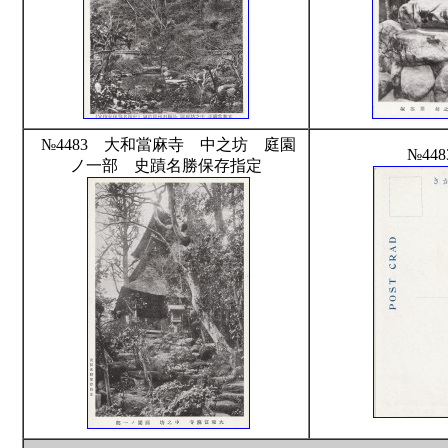
№4483 大和當麻寺 中之坊 庭園
№44
ノ一部 史蹟名勝保存指定