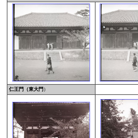
仁王門（東大門
）