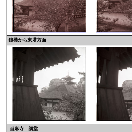
鐘楼から東塔方面
当麻寺 講堂