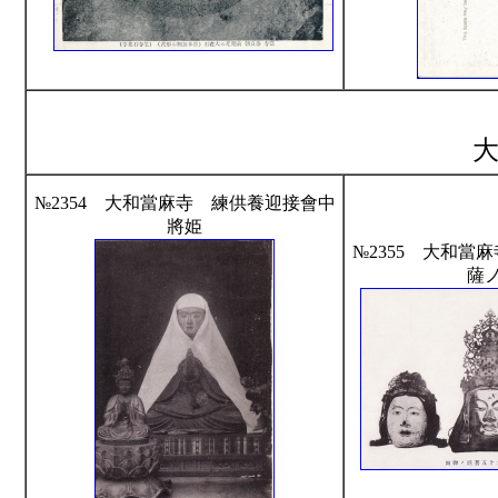
№2354 大和當麻寺 練供養迎接會中
將姫
№2355 大和當
薩