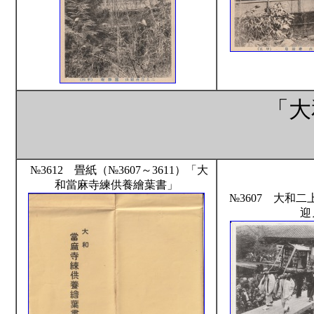
「大
№3612 畳紙（№3607～3611）「大
和當麻寺練供養繪葉書」
№3607 大和
迎