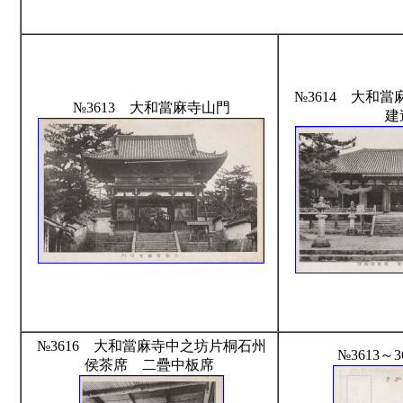
№3614 大和
№3613 大和當麻寺山門
建
№3616 大和當麻寺中之坊片桐石州
№3613～
侯茶席 二疊中板席