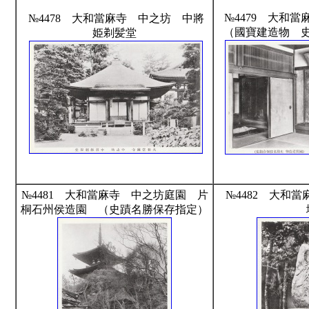
№4479 大和
№4478 大和當麻寺 中之坊 中將
（國寶建造物 
姫剃髪堂
№4481 大和當麻寺 中之坊庭園 片
№4482 大和
桐石州侯造園 （史蹟名勝保存指定）