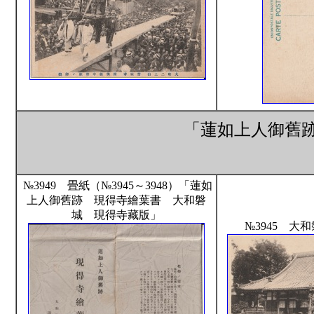
「蓮如上人御舊
№3949 畳紙（№3945～3948）「蓮如
上人御舊跡 現得寺繪葉書 大和磐
城 現得寺藏版」
№3945 大