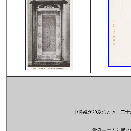
中将姫が29歳のとき、二
當麻寺に入り尼と