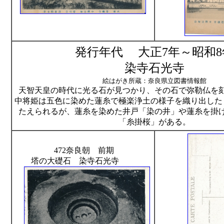
発行年代 大正7年～昭和8
染寺石光寺
絵はがき所蔵：奈良県立図書情報館
天智天皇の時代に光る石が見つかり、その石で弥勒仏を
中将姫は五色に染めた蓮糸で極楽浄土の様子を織り出した
たえられるが、蓮糸を染めた井戸「染の井」や蓮糸を掛
「糸掛桜」がある。
472奈良朝 前期
塔の大礎石 染寺石光寺