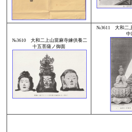
№3611 大和
中
№3610 大和二上山當麻寺練供養二
十五菩薩ノ御面