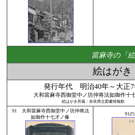
當麻寺の「
絵はが
発行年代 明治40年～大正7
大和當麻寺西御堂中ノ坊仲将法如御作十
絵はがき所蔵：奈良県立図書情報館
91 大和當麻寺西御堂中ノ坊仲将法
91
如御作十七才ノ像