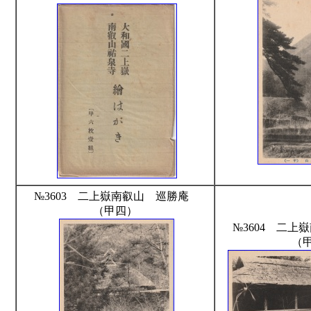
№3603 二上嶽南叡山 巡勝庵
（甲四）
№3604 二
（