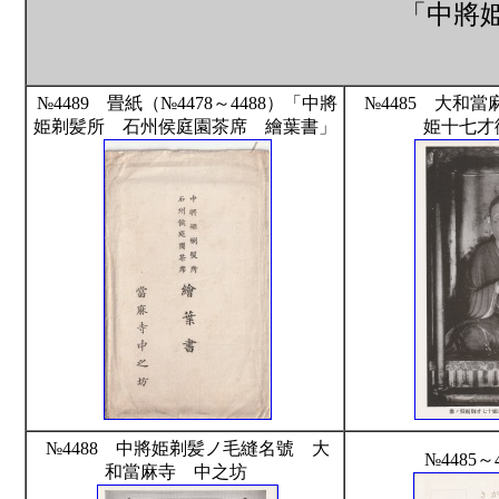
「中將
№4489 畳紙（№4478～4488）「中將
№4485 大和
姫剃髪所 石州侯庭園茶席 繪葉書」
姫十七才
№4488 中將姫剃髪ノ毛縫名號 大
№4485～
和當麻寺 中之坊