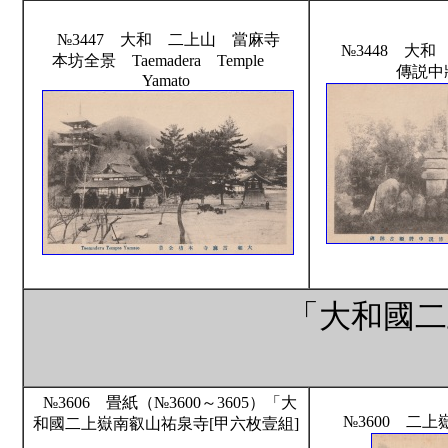
№3447 大和 二上山 當麻寺
№3448 大
本坊全景 Taemadera Temple
傳説中
Yamato
「大和國二
№3606 畳紙（№3600～3605）「大
№3600 二
和國二上嶽南叡山祐泉寺[甲六枚壹組]