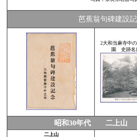
芭蕉翁句碑建設記
2大和当麻寺中
園 史跡名
昭和30年代 二上山
二上山