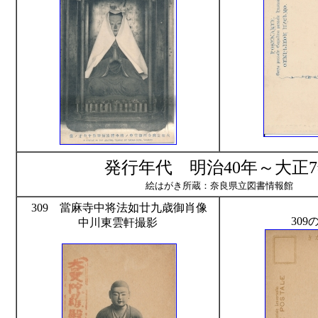
発行年代 明治40年～大正
絵はがき所蔵：奈良県立図書情報館
309 當麻寺中将法如廿九歳御肖像
309
中川東雲軒撮影