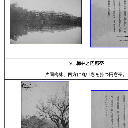
9 梅林と円窓亭
片岡梅林、四方に丸い窓を持つ円窓亭。