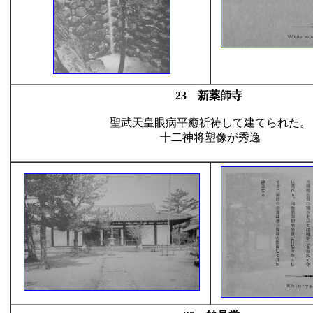
23 新薬師寺
聖武天皇眼病平癒祈祷して建てられた。
十二神将塑像が秀逸