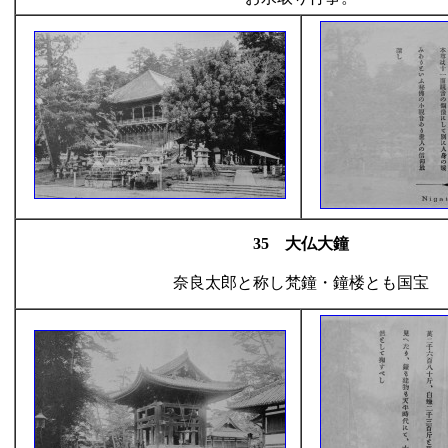
35 大仏大鐘
奈良太郎と称し梵鐘・鐘楼とも国宝