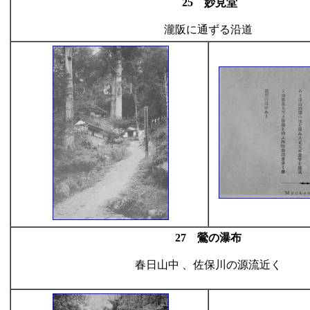
25 妙見堂
瀧阪に通ずる沿道
27 鶯の瀑布
春日山中 、佐保川の源流近く