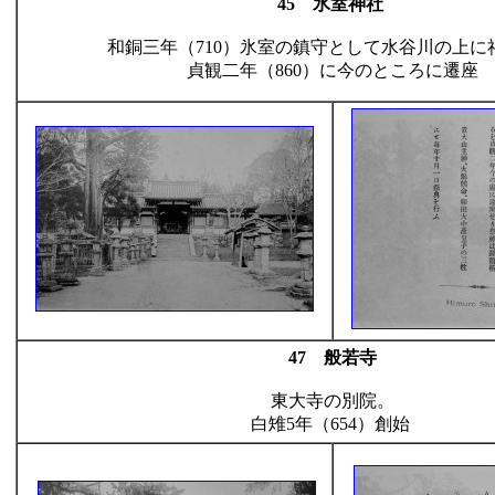
45 氷室神社
和銅三年（710）氷室の鎮守として水谷川の上に
貞観二年（860）に今のところに遷座
47 般若寺
東大寺の別院。
白雉5年（654）創始