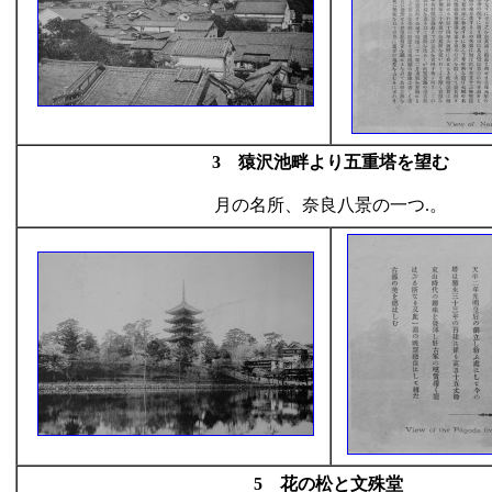
3 猿沢池畔より五重塔を望む
月の名所、奈良八景の一つ.。
5 花の松と文殊堂