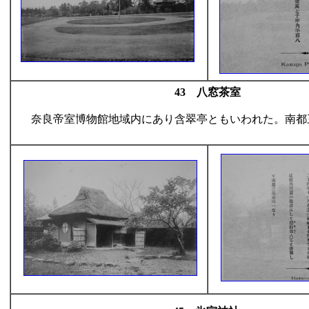
43 八窓茶室
奈良帝室博物館地域内にあり含翠亭ともいわれた。南都