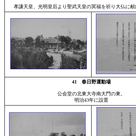
孝謙天皇、光明皇后より聖武天皇の冥福を祈り大仏に献
41 春日野運動場
公会堂の北東大寺南大門の東。
明治43年に設置