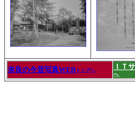
ＩＴ
奈良の今昔写真WEB
トップへ
へ