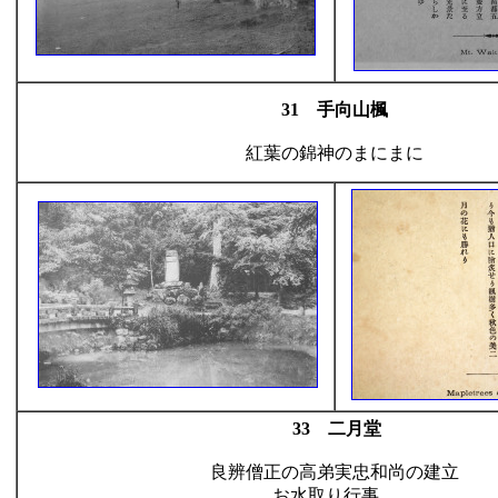
31 手向山楓
紅葉の錦神のまにまに
33 二月堂
良辨僧正の高弟実忠和尚の建立
お水取り行事。