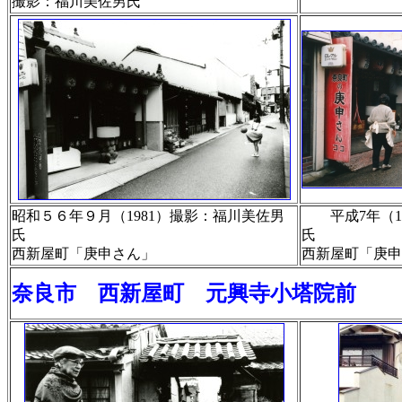
撮影：福川美佐男氏
昭和５６年９月（1981）撮影：福川美佐男
平成7年（19
氏
氏
西新屋町「庚申さん」
西新屋町「庚申
奈良市 西新屋町 元興寺小塔院前