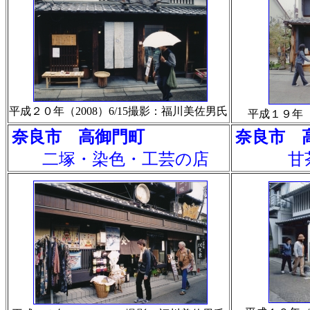
平成２０年（2008）6/15撮影：福川美佐男氏
平成１９年（
奈良市 高御門町
奈良市 
二塚・染色・工芸の店
甘