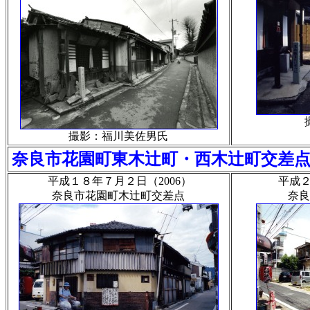
撮影：福川美佐男氏
奈良市花園町東木辻町・西木辻町交差
平成１８年７月２日（2006）
平成２
奈良市花園町木辻町交差点
奈良