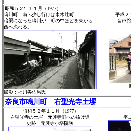
昭和５２年１１月（1977）
鳴川町 南へ少し行けば東木辻町
平成２１
暗渠になった鳴川が、町の中ほどを東から
音声館
西へ流れる。
撮影：福川美佐男氏
奈良市鳴川町 右聖光寺土塀
昭和５２年１１月（1977）
右聖光寺の土塀 元興寺町への抜け道
平成
史跡 元興寺小塔院跡