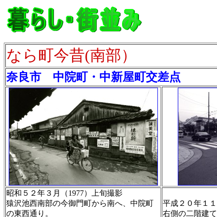
なら町今昔(南部）
奈良市 中院町・中新屋町交差点
昭和５２年３月（1977）上旬撮影
猿沢池西南部の今御門町から南へ、中院町
平成２０年１１月
の東西通り。
右側の二階建て