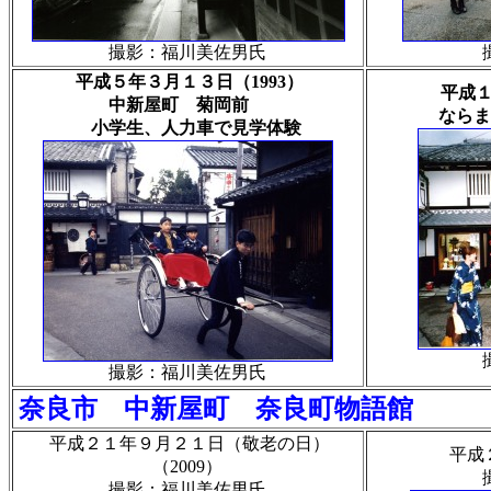
撮影：福川美佐男氏
平成５年３月１３日（1993）
平成１
中新屋町 菊岡前
ならま
小学生、人力車で見学体験
撮影：福川美佐男氏
奈良市 中新屋町 奈良町物語館
平成２１年９月２１日（敬老の日）
平成２
（2009）
撮影：福川美佐男氏