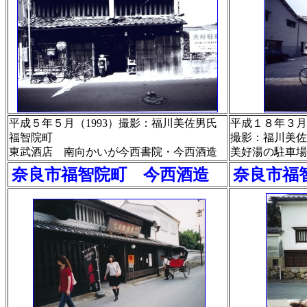
平成５年５月（1993）撮影：福川美佐男氏
平成１８年３月２
福智院町
撮影：福川美佐
東武酒店 南向かいが今西書院・今西酒造
美好湯の駐車場
奈良市福智院町 今西酒造
奈良市福