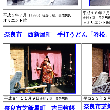
平成１８年３月２
平成５年７月（1993）
撮影：福川美佐男氏
撮影：福川美佐男
オリエント館
旧オリエント館
奈良市 西新屋町 手打うどん「吟松
」
平成８年１１月９日
平成２３年２月2
撮影：福川美佐男氏
奈良市芝
奈良市芝新屋町 吉田蚊帳