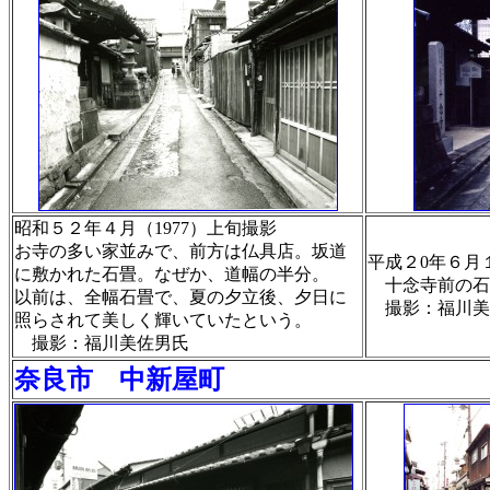
昭和５２年４月（1977）上旬撮影
お寺の多い家並みで、前方は仏具店。坂道
平成２0年６月１
に敷かれた石畳。なぜか、道幅の半分。
十念寺前の石
以前は、全幅石畳で、夏の夕立後、夕日に
撮影：福川美
照らされて美しく輝いていたという。
撮影：福川美佐男氏
奈良市 中新屋町