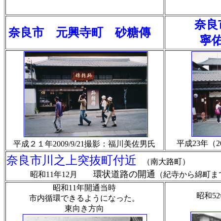
奈
奈良市 元興寺町 砂糖傳
寧佑
平成23年（2
平成２１年2009/9/21撮影：福川美佐男氏
奈良市川之上突抜町付近
（南大路町）
環状道路の開通
昭和11年12月
（紀寺から綿町ま
昭和11年開通当時
昭和5
市内循環できるようになった。
東向き方向