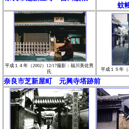
蚊帳
平成１４年（2002）12/17撮影：福川美佐男
平成１５年（2
氏
奈良市芝新屋町 元興寺塔跡
前