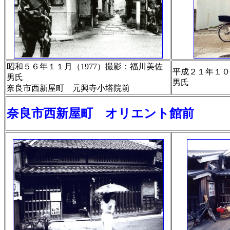
昭和５６年１１月（1977）撮影：福川美佐
平成２１年１０
男氏
男氏
奈良市西新屋町 元興寺小塔院前
奈良市西新屋町 オリエント館前