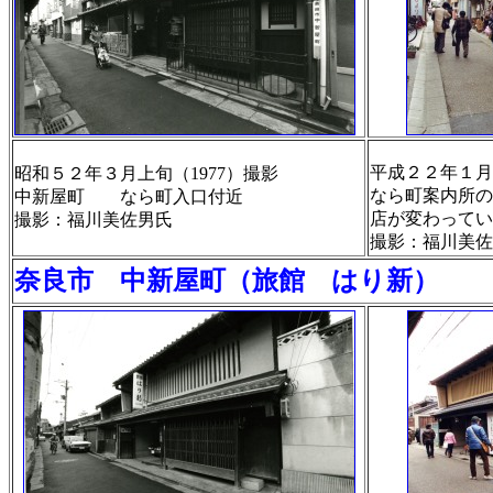
平成２２年１月
昭和５２年３月上旬（1977）撮影
なら町案内所の
中新屋町 なら町入口付近
店が変わってい
撮影：福川美佐男氏
撮影：福川美佐
奈良市 中新屋町（旅館 はり新）