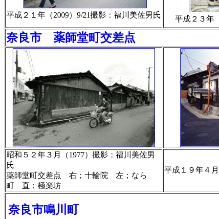
平成２１年（2009）9/21撮影：福川美佐男氏
平成２３年（
奈良市 薬師堂町交差点
昭和５２年３月（1977）撮影：福川美佐男
氏
平成１９年４月
薬師堂町交差点 右；十輪院 左；なら
町 直；極楽坊
奈良市鳴川町