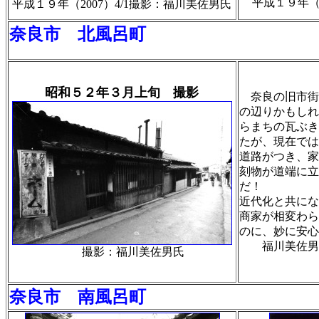
平成１９年（2
平成１９年（2007）4/1撮影：福川美佐男氏
奈良市 北風呂町
昭和５２年３月上旬 撮影
奈良の旧市街
の辺りかもしれ
らまちの瓦ぶき
たが、現在では
道路がつき、家
刻物が道端に立
だ！
近代化と共にな
商家が相変わら
のに、妙に安心
福川美佐男
撮影：福川美佐男氏
奈良市 南風呂町