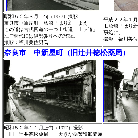
昭和５２年３月上旬（1977）撮影
平成２２年１月
奈良市中新屋町 旅館「はり新」まえ
旧旅館「はり新
この道は古代官道の一つ上街道「上ッ道」
事処に。
江戸時代には伊勢参りへの旅籠。
撮影：福川美佐
撮影：福川美佐男氏
奈良市 中新屋町（旧辻井徳松薬局）
昭和５２年１１月上旬（1977）撮影
旧 辻井徳松薬局 大きな薬製造卸問屋