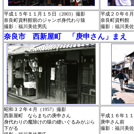
平成１５年１１月１５日（2003）撮影
平成２０年６月
奈良町資料館前のジャンボ身代わり猿
奈良町資料館
撮影：福川美佐男氏
撮影：福川美佐
奈良市 西新屋町 「庚申さん」まえ
昭和３２年４月（1957）撮影
西新屋町 ならまちの庚申さん
平成１６年１１
身代わりの魔除けの猿の縫いぐるみがぶら
庚申さん前
下がる
撮影：福川美佐