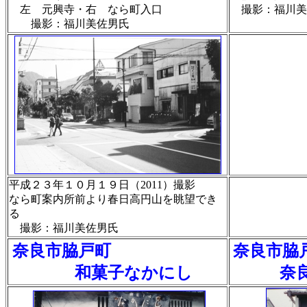
左 元興寺・右 なら町入口
撮影：福川美
撮影：福川美佐男氏
平成２３年１０月１９日（2011）撮影
なら町案内所前より春日高円山を眺望でき
る
撮影：福川美佐男氏
奈良市脇戸町
奈良市脇
和菓子
なかにし
奈良漬