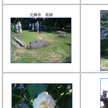
元興寺 塔跡