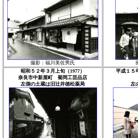
撮影：福川美佐男氏
昭和５２年３月上旬（1977）
平成１５年
奈良市中新屋町 菊岡工芸品店
左側の土蔵は旧辻井徳松薬局
左