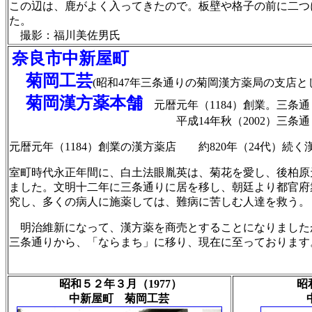
この辺は、鹿がよく入ってきたので。板壁や格子の前に二つ
た。
撮影：福川美佐男氏
奈良市中新屋町
菊岡工芸
(昭和47年三条通りの菊岡漢方薬局の支店
菊岡漢方薬本舗
元暦元年（1184）創業。三条
平成14年秋（2002）三条通りから奈
元暦元年（
1184
）創業の漢方薬店 約
820
年（
24
代）続く
室町時代永正年間に、白土法眼胤英は、菊花を愛し、後柏原
ました。文明十二年に三条通りに居を移し、朝廷より都官府
究し、多くの病人に施薬しては、難病に苦しむ人達を救う。
明治維新になって、漢方薬を商売とすることになりました
三条通りから、「ならまち」に移り、現在に至っております
昭和５２年３月（1977）
昭
中新屋町 菊岡工芸