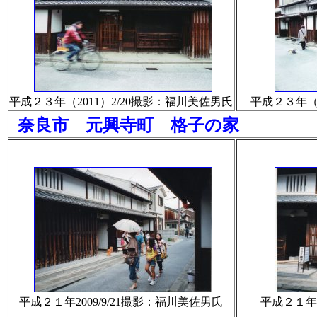
平成２３年（2011）2/20撮影：福川美佐男氏
平成２３年（2
奈良市 元興寺町 格子の家
平成２１年2009/9/21撮影：福川美佐男氏
平成２１年2