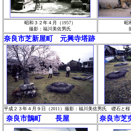
昭和３２年４月（1957）
昭
撮影：福川美佐男氏
奈良市芝新屋町 元興寺塔跡
平成２３年４月９日（2011）撮影：福川美佐男氏 礎石と桜
奈良市鵲町 長屋
奈良市芝